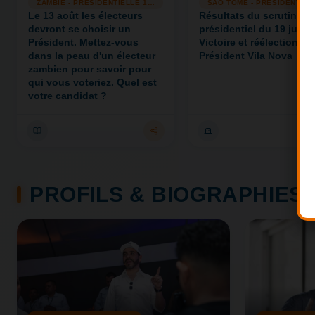
ZAMBIE - PRESIDENTIELLE 13/08
SAO TOME - PRESIDENTIEL
Le 13 août les électeurs
Résultats du scrutin
devront se choisir un
présidentiel du 19 juillet
Président. Mettez-vous
Victoire et réélection du
dans la peau d'un électeur
Président Vila Nova
zambien pour savoir pour
qui vous voteriez. Quel est
votre candidat ?
PROFILS & BIOGRAPHIES