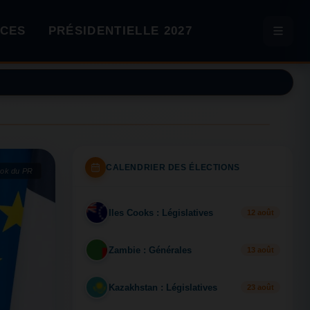
CES
PRÉSIDENTIELLE 2027
CALENDRIER DES ÉLECTIONS
ook du PR
Iles Cooks : Législatives
IL
12 août
Zambie : Générales
ZA
13 août
Kazakhstan : Législatives
KA
23 août