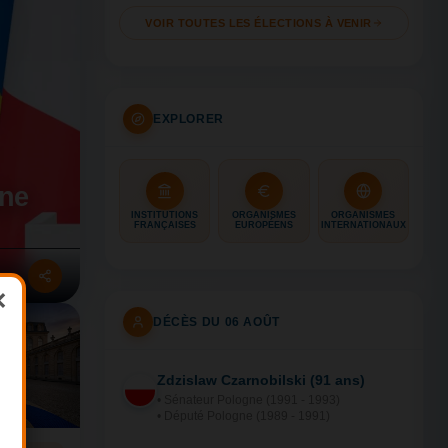
VOIR TOUTES LES ÉLECTIONS À VENIR
EXPLORER
gne
INSTITUTIONS
ORGANISMES
ORGANISMES
FRANÇAISES
EUROPÉENS
INTERNATIONAUX
×
DÉCÈS DU 06 AOÛT
création IA
Zdzislaw Czarnobilski (91 ans)
PO
• Sénateur Pologne (1991 - 1993)
• Député Pologne (1989 - 1991)