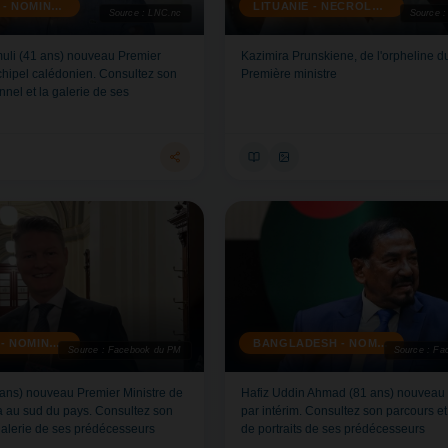
CALEDONIE - NOMINATION
LITUANIE - NECROLOGIE
Source : LNC.nc
Source : 
uli (41 ans) nouveau Premier
Kazimira Prunskiene, de l'orpheline 
rchipel calédonien. Consultez son
Première ministre
nel et la galerie de ses
AUSTRALIE - NOMINATION
BANGLADESH - NOMINATION
Source : Facebook du PM
Source : Fa
 ans) nouveau Premier Ministre de
Hafiz Uddin Ahmad (81 ans) nouveau 
ria au sud du pays. Consultez son
par intérim. Consultez son parcours et 
galerie de ses prédécesseurs
de portraits de ses prédécesseurs