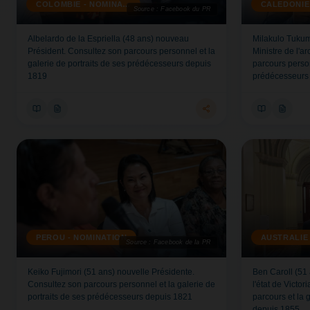
COLOMBIE - NOMINATION
Source : Facebook du PR
Albelardo de la Espriella (48 ans) nouveau
Milakulo Tukum
Président. Consultez son parcours personnel et la
Ministre de l'a
galerie de portraits de ses prédécesseurs depuis
parcours person
1819
prédécesseurs
PEROU - NOMINATION
Source : Facebook de la PR
Keiko Fujimori (51 ans) nouvelle Présidente.
Ben Caroll (51
Consultez son parcours personnel et la galerie de
l'état de Victo
portraits de ses prédécesseurs depuis 1821
parcours et la 
depuis 1855