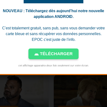
LE
FRANCE - PRESIDENTIELLE 2027
L'ancien Premier Ministre
Consultez le derni
.
Bernard Cazeneuve
sondage ELABE p
NOUVEAU : Téléchargez dès aujourd'hui notre nouvelle
annonce sa candidature
l'élection président
application ANDROID.
dans une lettre aux
Cinq hypothèses d
français. Retrouvez la liste
tour et de 2ème to
C'est totalement gratuit, sans pub, sans vous demander votre
des 21 autres candidats
déclarés
carte bleue et sans récupérer vos données personnelles.
EPOC c'est juste de l'info.
TÉLÉCHARGER
cet affichage apparaitra deux fois seulement sur votre écran.