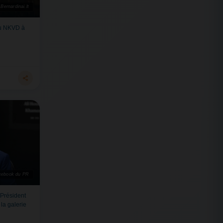
Bernardinai.lt
du NKVD à
cebook du PR
Président
la galerie