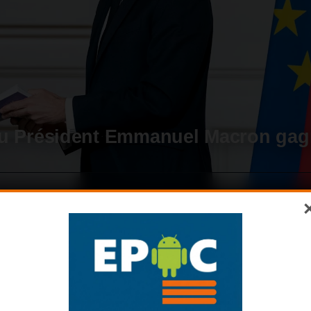
du Président Emmanuel Macron ga
NOUVEAU NOM
n
Naoero : le nom revient, la mer avance
Source : EPOC - création IA
Source : Facebook du candidat
u PM
Source : EPOC - 