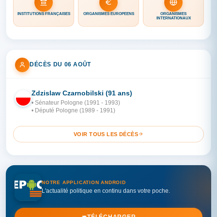
INSTITUTIONS FRANÇAISES
ORGANISMES EUROPÉENS
ORGANISMES
INTERNATIONAUX
DÉCÈS DU 06 AOÛT
Zdzislaw Czarnobilski (91 ans)
PO
• Sénateur Pologne (1991 - 1993)
• Député Pologne (1989 - 1991)
VOIR TOUS LES DÉCÈS
NOTRE APPLICATION ANDROID
L'actualité politique en continu dans votre poche.
TÉLÉCHARGER