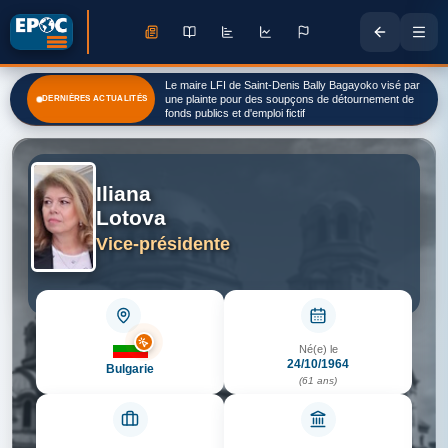
Le maire LFI de Saint-Denis Bally Bagayoko visé par
Guerre en Ukraine : le Sénat américain adopte de
DERNIÈRES ACTUALITÉS
une plainte pour des soupçons de détournement de
nouvelles sanctions contre la Russie
fonds publics et d'emploi fictif
Iliana
Lotova
Vice-présidente
Né(e) le
24/10/1964
Bulgarie
(61 ans)