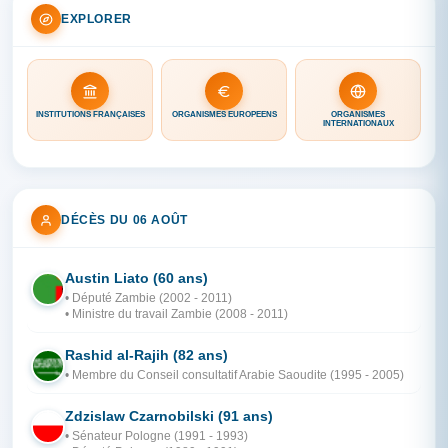
EXPLORER
INSTITUTIONS FRANÇAISES
ORGANISMES EUROPÉENS
ORGANISMES
INTERNATIONAUX
DÉCÈS DU 06 AOÛT
Austin Liato (60 ans)
ZA
• Député Zambie (2002 - 2011)
• Ministre du travail Zambie (2008 - 2011)
Rashid al-Rajih (82 ans)
AR
• Membre du Conseil consultatif Arabie Saoudite (1995 - 2005)
Zdzislaw Czarnobilski (91 ans)
PO
• Sénateur Pologne (1991 - 1993)