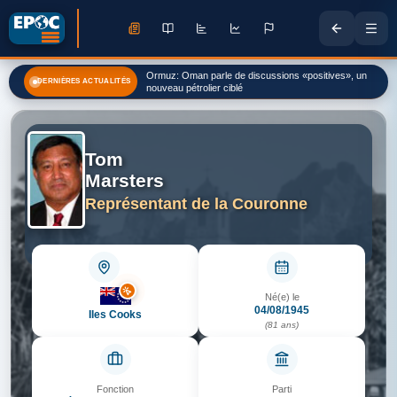
Colombie : deux attaques après l'élection du nouveau
Ormuz: Oman parle de discussions «positives», un
DERNIÈRES ACTUALITÉS
président
nouveau pétrolier ciblé
Tom
Marsters
Représentant de la Couronne
Né(e) le
04/08/1945
Iles Cooks
(81 ans)
Fonction
Parti