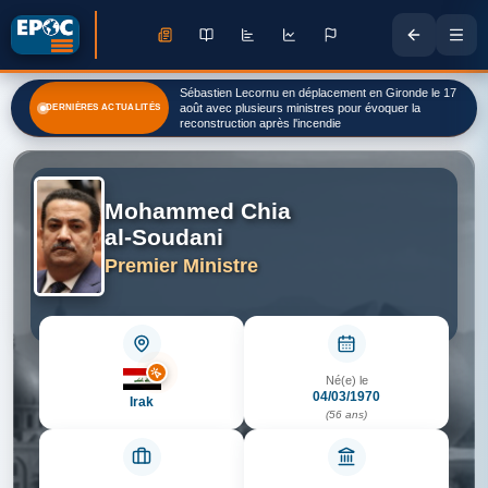
Le courrier moqueur de cet élu lyonnais à Éric Ciotti
Sébastien Lecornu en déplacement en Gironde le 17
après la reprise de ce village olympique pour les JO
DERNIÈRES ACTUALITÉS
août avec plusieurs ministres pour évoquer la
2030
reconstruction après l'incendie
Mohammed Chia
al-Soudani
Premier Ministre
Né(e) le
04/03/1970
Irak
(56 ans)