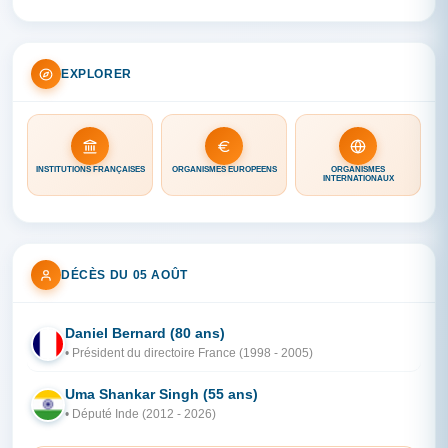
EXPLORER
INSTITUTIONS FRANÇAISES
ORGANISMES EUROPÉENS
ORGANISMES
INTERNATIONAUX
DÉCÈS DU 05 AOÛT
Daniel Bernard (80 ans)
FR
• Président du directoire France (1998 - 2005)
Uma Shankar Singh (55 ans)
IN
• Député Inde (2012 - 2026)