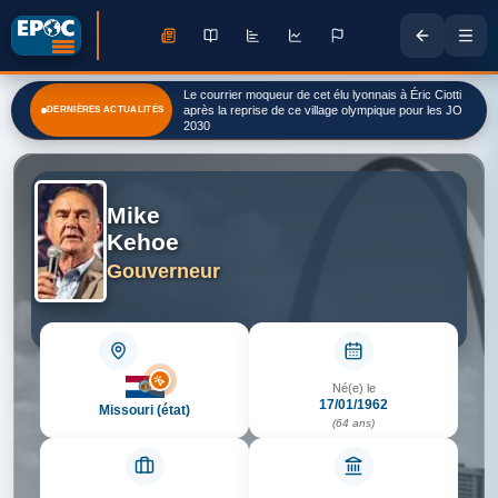
Le courrier moqueur de cet élu lyonnais à Éric Ciotti
après la reprise de ce village olympique pour les JO
DERNIÈRES ACTUALITÉS
2030
Mike
Kehoe
Gouverneur
Né(e) le
17/01/1962
Missouri (état)
(64 ans)