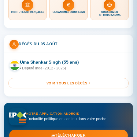
INSTITUTIONS FRANÇAISES
ORGANISMES EUROPÉENS
ORGANISMES
INTERNATIONAUX
DÉCÈS DU 05 AOÛT
Uma Shankar Singh (55 ans)
IN
• Député Inde (2012 - 2026)
VOIR TOUS LES DÉCÈS
NOTRE APPLICATION ANDROID
L'actualité politique en continu dans votre poche.
TÉLÉCHARGER