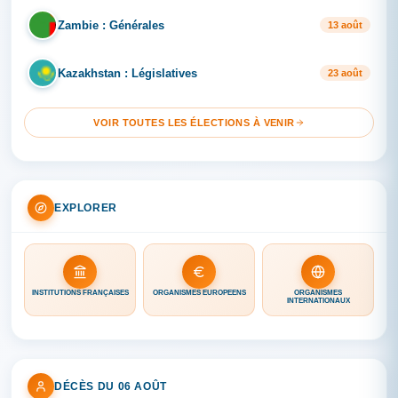
Zambie : Générales
ZA
13 août
Kazakhstan : Législatives
KA
23 août
VOIR TOUTES LES ÉLECTIONS À VENIR
EXPLORER
INSTITUTIONS FRANÇAISES
ORGANISMES EUROPÉENS
ORGANISMES
INTERNATIONAUX
DÉCÈS DU 06 AOÛT