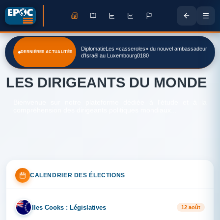
DiplomatieLes «casseroles» du nouvel ambassadeur
DERNIÈRES ACTUALITÉS
d'Israël au Luxembourg0180
LES DIRIGEANTS DU MONDE
Bienvenue sur notre plateforme dédiée à l'étude et à la
compréhension des dirigeants politiques mondiaux...
CALENDRIER DES ÉLECTIONS
Iles Cooks : Législatives
IL
12 août