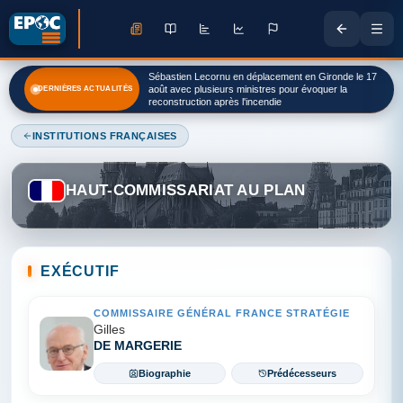
Le courrier moqueur de cet élu lyonnais à Éric Ciotti
Sébastien Lecornu en déplacement en Gironde le 17
après la reprise de ce village olympique pour les JO
DERNIÈRES ACTUALITÉS
août avec plusieurs ministres pour évoquer la
2030
reconstruction après l'incendie
INSTITUTIONS FRANÇAISES
HAUT-COMMISSARIAT AU PLAN
EXÉCUTIF
COMMISSAIRE GÉNÉRAL FRANCE STRATÉGIE
Gilles
DE MARGERIE
Biographie
Prédécesseurs