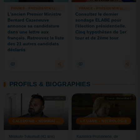
FRANCE - PRESIDENTIELLE 2027
FRANCE - PRÉSIDENTIELLE 2027
L'ancien Premier Ministre
Consultez le dernier
Bernard Cazeneuve
sondage ELABE pour
annonce sa candidature
l'élection présidentielle.
dans une lettre aux
Cinq hypothèses de 1er
français. Retrouvez la liste
tour et de 2ème tour
des 21 autres candidats
déclarés
PROFILS & BIOGRAPHIES
Source : LNC.nc
Source : Bernardinai.lt
CALEDONIE - NOMINATION
LITUANIE - NECROLOGIE
Milakulo Tukumuli (41 ans)
Kazimira Prunskiene, de