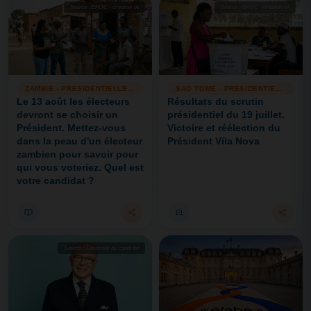
Source : EPOC - création IA
Source : EPOC - création IA
Source : EPOC - création IA
ZAMBIE - PRESIDENTIELLE 13/08
SAO TOME - PRESIDENTIELLE
Le 13 août les électeurs
Résultats du scrutin
devront se choisir un
présidentiel du 19 juillet.
Président. Mettez-vous
Victoire et réélection du
dans la peau d'un électeur
Président Vila Nova
zambien pour savoir pour
qui vous voteriez. Quel est
votre candidat ?
Source : Facebook du candidat