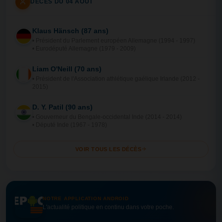
DÉCÈS DU 04 AOÛT
Klaus Hänsch (87 ans)
AL
• Président du Parlement européen Allemagne (1994 - 1997)
• Eurodéputé Allemagne (1979 - 2009)
Liam O'Neill (70 ans)
IR
• Président de l'Association athlétique gaélique Irlande (2012 -
2015)
D. Y. Patil (90 ans)
IN
• Gouverneur du Bengale-occidental Inde (2014 - 2014)
• Député Inde (1967 - 1978)
VOIR TOUS LES DÉCÈS
NOTRE APPLICATION ANDROID
L'actualité politique en continu dans votre poche.