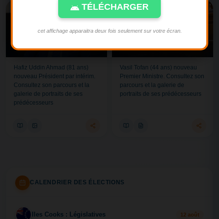
TÉLÉCHARGER
Source : Facebook du PR
Source : Facebook du PM
cet affichage apparaitra deux fois seulement sur votre écran.
BANGLADESH - NOMINATION
MOLDAVIE - NOMINATION
Hafiz Uddin Ahmad (81 ans)
Vasil Tofan (44 ans) nouveau
nouveau Président par intérim.
Premier Ministre. Consultez son
Consultez son parcours et la
parcours et la galerie de
galerie de portraits de ses
portraits de ses prédécesseurs
prédécesseurs
CALENDRIER DES ÉLECTIONS
Iles Cooks : Législatives
IL
12 août