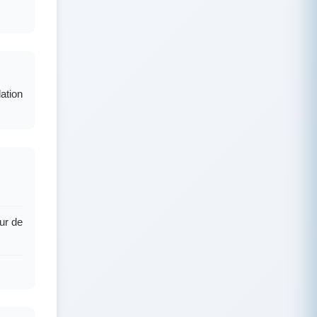
lation
eur de