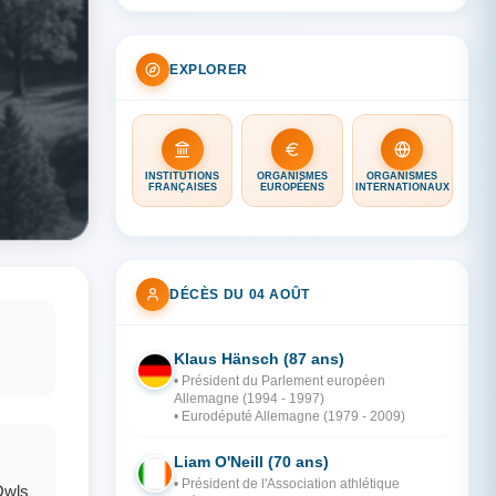
EXPLORER
INSTITUTIONS
ORGANISMES
ORGANISMES
FRANÇAISES
EUROPÉENS
INTERNATIONAUX
DÉCÈS DU 04 AOÛT
Klaus Hänsch (87 ans)
AL
• Président du Parlement européen
Allemagne (1994 - 1997)
• Eurodéputé Allemagne (1979 - 2009)
Liam O'Neill (70 ans)
IR
• Président de l'Association athlétique
 Owls