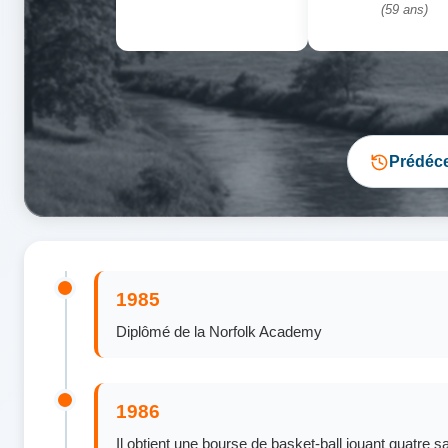
(59 ans)
Prédéc
1985
Diplômé de la Norfolk Academy
1986
Il obtient une bourse de basket-ball jouant quatre 