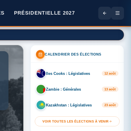
ES
PRÉSIDENTIELLE 2027
é, « les stocks étaient déjà relativement faibles »
CALENDRIER DES ÉLECTIONS
Iles Cooks : Législatives
IL
12 août
Zambie : Générales
ZA
13 août
Kazakhstan : Législatives
KA
23 août
VOIR TOUTES LES ÉLECTIONS À VENIR