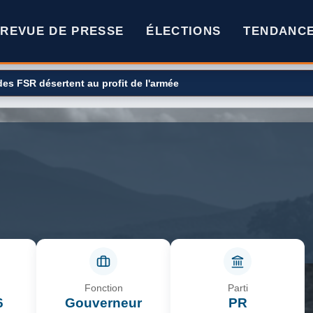
REVUE DE PRESSE
ÉLECTIONS
TENDANC
 missiles Patriot ? Son fournisseur, les États-Unis, est en difficult
Fonction
Parti
6
Gouverneur
PR