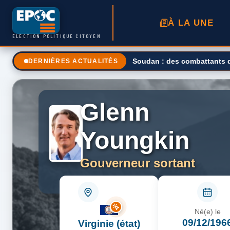
À LA UNE
ÉLECTION POLITIQUE CITOYEN
L’Ukraine bientôt à cours de
DERNIÈRES ACTUALITÉS
Glenn
Youngkin
Gouverneur sortant
Né(e) le
09/12/196
Virginie (état)