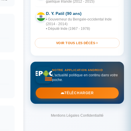
gaélique Irlande (2012 - 2015)
D. Y. Patil (90 ans)
IN
• Gouverneur du Bengale-occidental Inde
(2014 - 2014)
• Député Inde (1967 - 1978)
VOIR TOUS LES DÉCÈS
NOTRE APPLICATION ANDROID
L'actualité politique en continu dans votre
poche.
TÉLÉCHARGER
Mentions Légales
·
Confidentialité