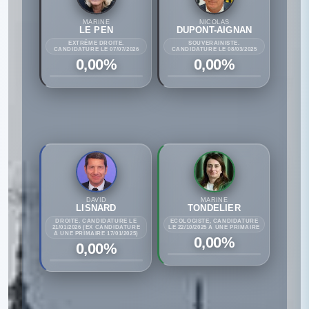
MARINE
NICOLAS
LE PEN
DUPONT-AIGNAN
EXTRÊME DROITE.
SOUVERAINISTE.
CANDIDATURE LE 07/07/2026
CANDIDATURE LE 08/03/2025
0,00%
0,00%
DAVID
MARINE
LISNARD
TONDELIER
DROITE. CANDIDATURE LE
ECOLOGISTE. CANDIDATURE
21/01/2026 (EX CANDIDATURE
LE 22/10/2025 À UNE PRIMAIRE
À UNE PRIMAIRE 17/01/2025)
0,00%
0,00%