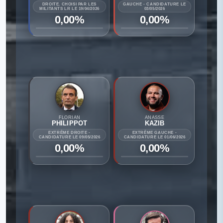
DROITE. CHOISI PAR LES
GAUCHE - CANDIDATURE LE
MILITANTS LR LE 19/04/2026
03/05/2026
0,00%
0,00%
FLORIAN
ANASSE
PHILIPPOT
KAZIB
EXTRÊME DROITE -
EXTRÊME GAUCHE -
CANDIDATURE LE 09/05/2026
CANDIDATURE LE 01/06/2026
0,00%
0,00%