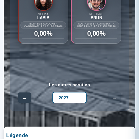
SELMA
PHILIPPE
LABIB
BRUN
EXTRÊME GAUCHE -
SOCIALISTE - CANDIDAT À
CANDIDATURE LE 17/06/2026
UNE PRIMAIRE LE 30/06/2026
0,00%
0,00%
Les autres scrutins
←
→
Légende