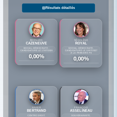
Résultats détaillés
BERNARD
SÉGOLÈNE
CAZENEUVE
ROYAL
SOCIAL-DÉMOCRATE -
SOCIAL-DÉMOCRATE.
CANDIDATURE LE 17/07/2026
CANDIDATURE LE 10/07/2027
À LA PRIMAIRE PS
0,00%
0,00%
XAVIER
FRANÇOIS
BERTRAND
ASSELINEAU
CENTRE DROIT.
SOUVERAINISTE.