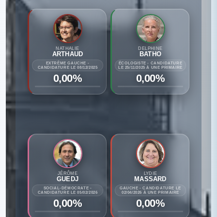
NATHALIE
DELPHINE
ARTHAUD
BATHO
EXTRÊME GAUCHE -
ÉCOLOGISTE - CANDIDATURE
CANDIDATURE LE 08/12/2025
LE 25/11/2025 À UNE PRIMAIRE
0,00%
0,00%
JÉRÔME
LYDIE
GUEDJ
MASSARD
SOCIAL-DÉMOCRATE -
GAUCHE - CANDIDATURE LE
CANDIDATURE LE 05/02/2026
02/04/2026 À UNE PRIMAIRE
0,00%
0,00%