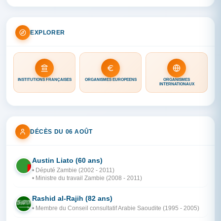
EXPLORER
INSTITUTIONS FRANÇAISES
ORGANISMES EUROPÉENS
ORGANISMES
INTERNATIONAUX
DÉCÈS DU 06 AOÛT
Austin Liato (60 ans)
ZA
• Député Zambie (2002 - 2011)
• Ministre du travail Zambie (2008 - 2011)
Rashid al-Rajih (82 ans)
AR
• Membre du Conseil consultatif Arabie Saoudite (1995 - 2005)