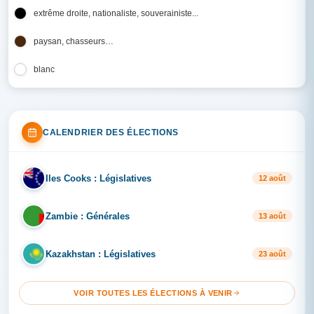
extrême droite, nationaliste, souverainiste...
paysan, chasseurs…
blanc
CALENDRIER DES ÉLECTIONS
Iles Cooks : Législatives
IL
12 août
Zambie : Générales
ZA
13 août
Kazakhstan : Législatives
KA
23 août
VOIR TOUTES LES ÉLECTIONS À VENIR