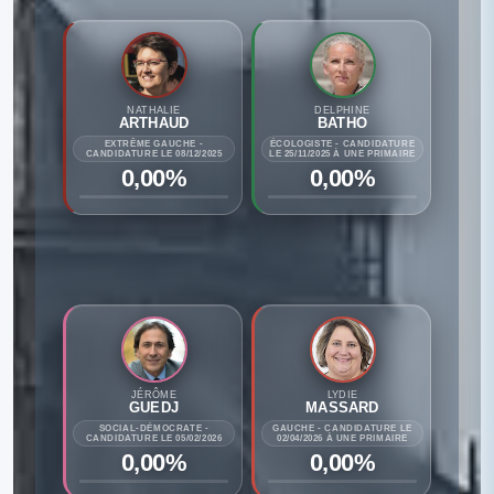
NATHALIE
DELPHINE
ARTHAUD
BATHO
EXTRÊME GAUCHE -
ÉCOLOGISTE - CANDIDATURE
CANDIDATURE LE 08/12/2025
LE 25/11/2025 À UNE PRIMAIRE
0,00%
0,00%
JÉRÔME
LYDIE
GUEDJ
MASSARD
SOCIAL-DÉMOCRATE -
GAUCHE - CANDIDATURE LE
CANDIDATURE LE 05/02/2026
02/04/2026 À UNE PRIMAIRE
0,00%
0,00%