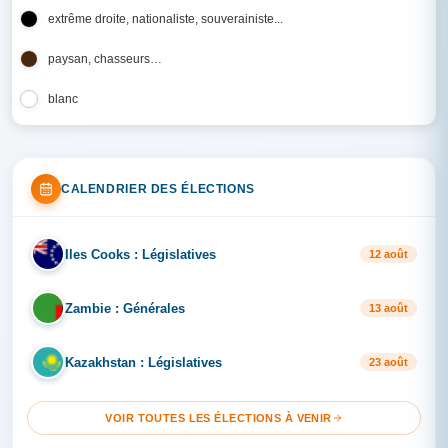
extrême droite, nationaliste, souverainiste...
paysan, chasseurs…
blanc
CALENDRIER DES ÉLECTIONS
Iles Cooks : Législatives
IL
12 août
Zambie : Générales
ZA
13 août
Kazakhstan : Législatives
KA
23 août
VOIR TOUTES LES ÉLECTIONS À VENIR