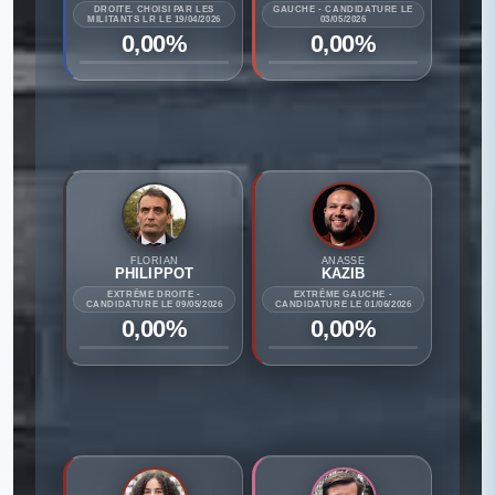
DROITE. CHOISI PAR LES
GAUCHE - CANDIDATURE LE
MILITANTS LR LE 19/04/2026
03/05/2026
0,00%
0,00%
FLORIAN
ANASSE
PHILIPPOT
KAZIB
EXTRÊME DROITE -
EXTRÊME GAUCHE -
CANDIDATURE LE 09/05/2026
CANDIDATURE LE 01/06/2026
0,00%
0,00%