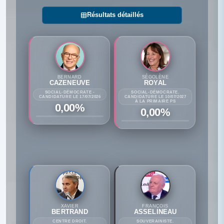
Résultats détaillés
BERNARD
SÉGOLÈNE
CAZENEUVE
ROYAL
SOCIAL-DÉMOCRATE -
SOCIAL-DÉMOCRATE.
CANDIDATURE LE 17/07/2026
CANDIDATURE LE 10/07/2027
À LA PRIMAIRE PS
0,00%
0,00%
XAVIER
FRANÇOIS
BERTRAND
ASSELINEAU
CENTRE DROIT.
SOUVERAINISTE.