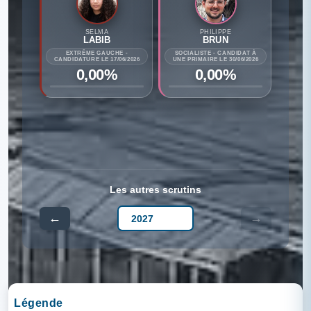
SELMA
PHILIPPE
LABIB
BRUN
EXTRÊME GAUCHE -
SOCIALISTE - CANDIDAT À
CANDIDATURE LE 17/06/2026
UNE PRIMAIRE LE 30/06/2026
0,00%
0,00%
Les autres scrutins
←
→
Légende