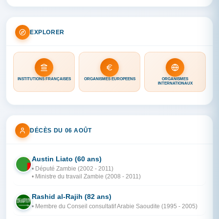
EXPLORER
INSTITUTIONS FRANÇAISES
ORGANISMES EUROPÉENS
ORGANISMES
INTERNATIONAUX
DÉCÈS DU 06 AOÛT
Austin Liato (60 ans)
ZA
• Député Zambie (2002 - 2011)
• Ministre du travail Zambie (2008 - 2011)
Rashid al-Rajih (82 ans)
AR
• Membre du Conseil consultatif Arabie Saoudite (1995 - 2005)