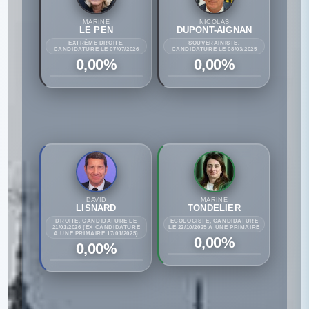
MARINE
NICOLAS
LE PEN
DUPONT-AIGNAN
EXTRÊME DROITE.
SOUVERAINISTE.
CANDIDATURE LE 07/07/2026
CANDIDATURE LE 08/03/2025
0,00%
0,00%
DAVID
MARINE
LISNARD
TONDELIER
DROITE. CANDIDATURE LE
ECOLOGISTE. CANDIDATURE
21/01/2026 (EX CANDIDATURE
LE 22/10/2025 À UNE PRIMAIRE
À UNE PRIMAIRE 17/01/2025)
0,00%
0,00%