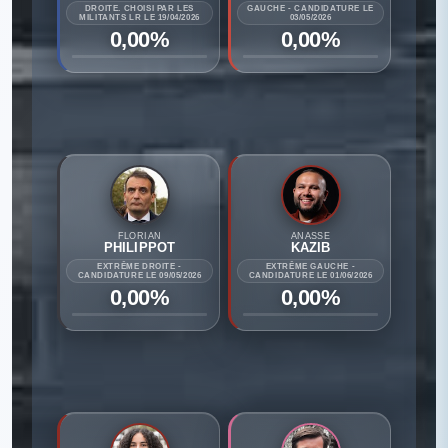
DROITE. CHOISI PAR LES
GAUCHE - CANDIDATURE LE
MILITANTS LR LE 19/04/2026
03/05/2026
0,00%
0,00%
FLORIAN
ANASSE
PHILIPPOT
KAZIB
EXTRÊME DROITE -
EXTRÊME GAUCHE -
CANDIDATURE LE 09/05/2026
CANDIDATURE LE 01/06/2026
0,00%
0,00%