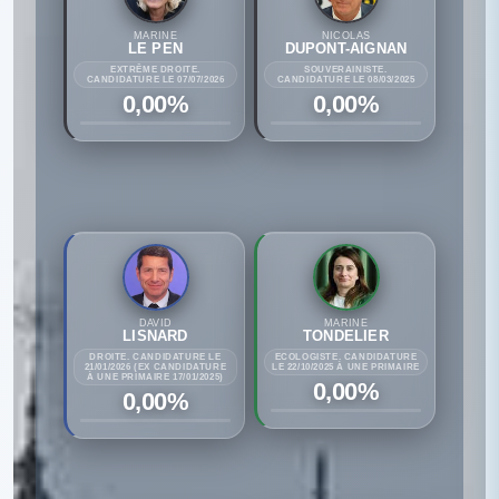
MARINE
NICOLAS
LE PEN
DUPONT-AIGNAN
EXTRÊME DROITE.
SOUVERAINISTE.
CANDIDATURE LE 07/07/2026
CANDIDATURE LE 08/03/2025
0,00%
0,00%
DAVID
MARINE
LISNARD
TONDELIER
DROITE. CANDIDATURE LE
ECOLOGISTE. CANDIDATURE
21/01/2026 (EX CANDIDATURE
LE 22/10/2025 À UNE PRIMAIRE
À UNE PRIMAIRE 17/01/2025)
0,00%
0,00%