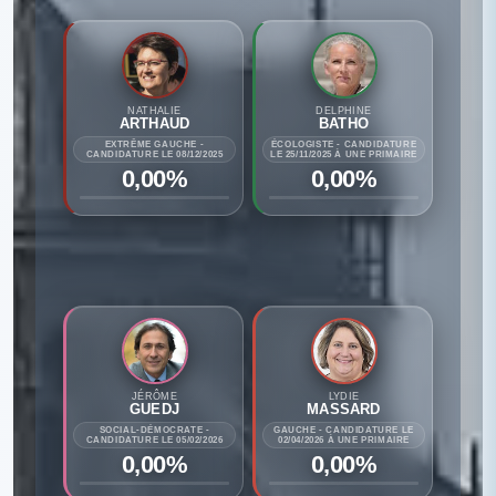
NATHALIE
DELPHINE
ARTHAUD
BATHO
EXTRÊME GAUCHE -
ÉCOLOGISTE - CANDIDATURE
CANDIDATURE LE 08/12/2025
LE 25/11/2025 À UNE PRIMAIRE
0,00%
0,00%
JÉRÔME
LYDIE
GUEDJ
MASSARD
SOCIAL-DÉMOCRATE -
GAUCHE - CANDIDATURE LE
CANDIDATURE LE 05/02/2026
02/04/2026 À UNE PRIMAIRE
0,00%
0,00%