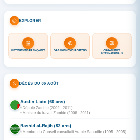
EXPLORER
INSTITUTIONS FRANÇAISES
ORGANISMES EUROPÉENS
ORGANISMES
INTERNATIONAUX
DÉCÈS DU 06 AOÛT
Austin Liato (60 ans)
ZA
• Député Zambie (2002 - 2011)
• Ministre du travail Zambie (2008 - 2011)
Rashid al-Rajih (82 ans)
AR
• Membre du Conseil consultatif Arabie Saoudite (1995 - 2005)