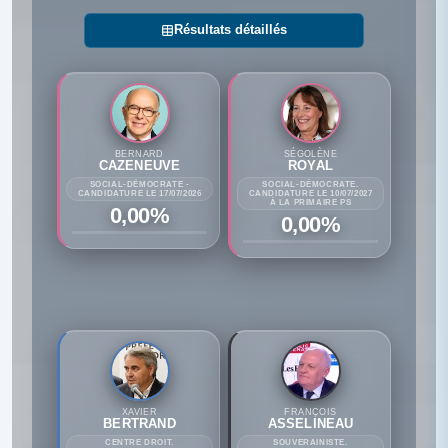
Résultats détaillés
BERNARD
SÉGOLÈNE
CAZENEUVE
ROYAL
SOCIAL-DÉMOCRATE -
SOCIAL-DÉMOCRATE.
CANDIDATURE LE 17/07/2026
CANDIDATURE LE 10/07/2027
À LA PRIMAIRE PS
0,00%
0,00%
XAVIER
FRANÇOIS
BERTRAND
ASSELINEAU
CENTRE DROIT.
SOUVERAINISTE.