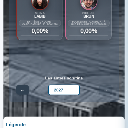
SELMA
PHILIPPE
LABIB
BRUN
EXTRÊME GAUCHE -
SOCIALISTE - CANDIDAT À
CANDIDATURE LE 17/06/2026
UNE PRIMAIRE LE 30/06/2026
0,00%
0,00%
Les autres scrutins
←
→
Légende