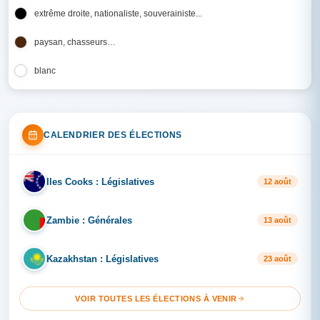
extrême droite, nationaliste, souverainiste...
paysan, chasseurs…
blanc
CALENDRIER DES ÉLECTIONS
Iles Cooks : Législatives
IL
12 août
Zambie : Générales
ZA
13 août
Kazakhstan : Législatives
KA
23 août
VOIR TOUTES LES ÉLECTIONS À VENIR