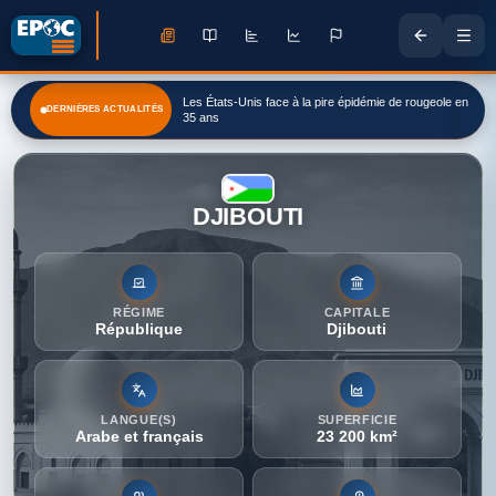
Allemagne: le chancelier Friedrich Merz visé par une
DERNIÈRES ACTUALITÉS
campagne de désinformation russe
DJIBOUTI
RÉGIME
CAPITALE
République
Djibouti
LANGUE(S)
SUPERFICIE
Arabe et français
23 200 km²