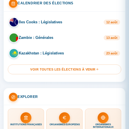
CALENDRIER DES ÉLECTIONS
Iles Cooks : Législatives
IL
12 août
Zambie : Générales
ZA
13 août
Kazakhstan : Législatives
KA
23 août
VOIR TOUTES LES ÉLECTIONS À VENIR
EXPLORER
INSTITUTIONS FRANÇAISES
ORGANISMES EUROPÉENS
ORGANISMES
INTERNATIONAUX