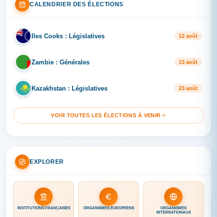
CALENDRIER DES ÉLECTIONS
Iles Cooks : Législatives
IL
12 août
Zambie : Générales
ZA
13 août
Kazakhstan : Législatives
KA
23 août
VOIR TOUTES LES ÉLECTIONS À VENIR
EXPLORER
INSTITUTIONS FRANÇAISES
ORGANISMES EUROPÉENS
ORGANISMES
INTERNATIONAUX