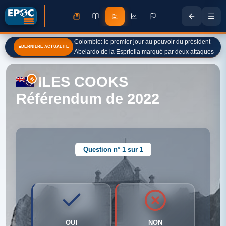
Colombie: le premier jour au pouvoir du président
DERNIÈRE ACTUALITÉ
Abelardo de la Espriella marqué par deux attaques
ILES COOKS
Référendum de 2022
Question n° 1 sur 1
OUI
NON