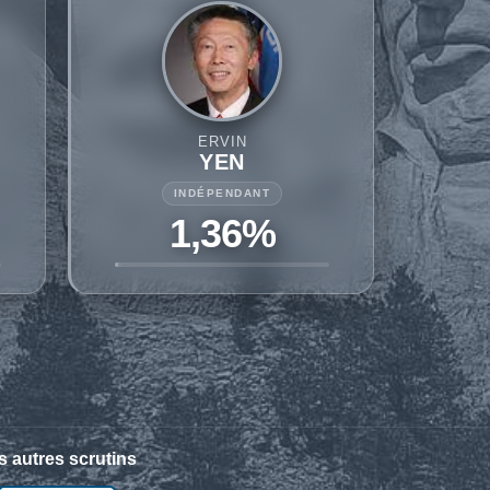
ERVIN
YEN
INDÉPENDANT
1,36%
s autres scrutins