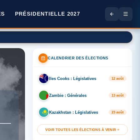
ES
PRÉSIDENTIELLE 2027
CALENDRIER DES ÉLECTIONS
Iles Cooks : Législatives
IL
12 août
Zambie : Générales
ZA
13 août
Kazakhstan : Législatives
KA
23 août
VOIR TOUTES LES ÉLECTIONS À VENIR