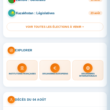
Kazakhstan : Législatives
KA
23 août
VOIR TOUTES LES ÉLECTIONS À VENIR
EXPLORER
INSTITUTIONS FRANÇAISES
ORGANISMES EUROPÉENS
ORGANISMES
INTERNATIONAUX
DÉCÈS DU 04 AOÛT