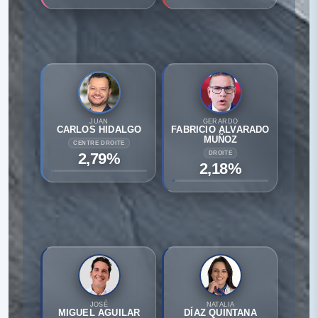
JUAN
GERARDO
CARLOS HIDALGO
FABRICIO ALVARADO
MUÑOZ
CENTRE DROITE
2,79%
DROITE
2,18%
JOSÉ
NATALIA
MIGUEL AGUILAR
DÍAZ QUINTANA