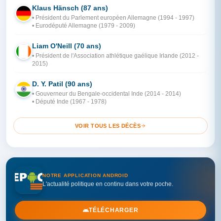
Klaus Hänsch (87 ans)
AL
• Président du Parlement européen Allemagne (1994 - 1997)
• Eurodéputé Allemagne (1979 - 2009)
Liam O'Neill (70 ans)
IR
• Président de l'Association athlétique gaélique Irlande (2012 -
2015)
D. Y. Patil (90 ans)
IN
• Gouverneur du Bengale-occidental Inde (2014 - 2014)
• Député Inde (1967 - 1978)
VOIR TOUS LES DÉCÈS
NOTRE APPLICATION ANDROID
L'actualité politique en continu dans votre poche.
TÉLÉCHARGER