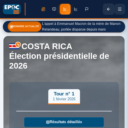
L'appel à Emmanuel Macron de la mère de Manon
DERNIÈRE ACTUALITÉ
Relandeau, portée disparue depuis mars
COSTA RICA
Élection présidentielle de
2026
Tour n° 1
1 février 2026
Résultats détaillés