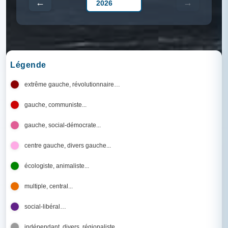
←
→
Légende
extrême gauche, révolutionnaire…
gauche, communiste...
gauche, social-démocrate...
centre gauche, divers gauche...
écologiste, animaliste...
multiple, central...
social-libéral…
indépendant, divers, régionaliste...