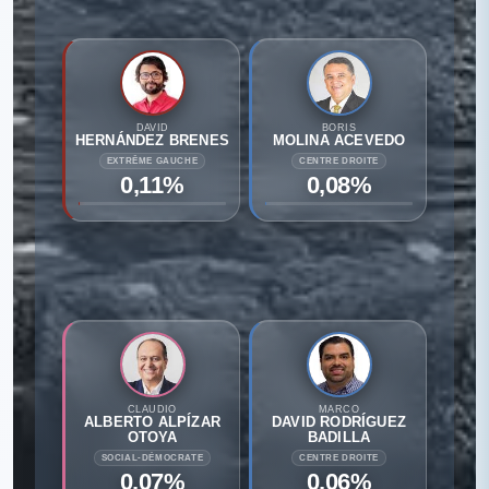
DAVID
BORIS
HERNÁNDEZ BRENES
MOLINA ACEVEDO
EXTRÊME GAUCHE
CENTRE DROITE
0,11%
0,08%
CLAUDIO
MARCO
ALBERTO ALPÍZAR
DAVID RODRÍGUEZ
OTOYA
BADILLA
SOCIAL-DÉMOCRATE
CENTRE DROITE
0,07%
0,06%