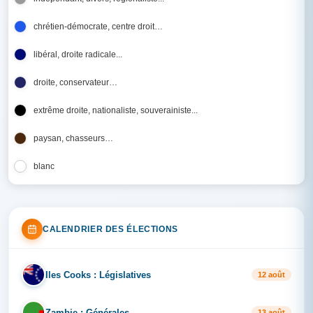
chrétien-démocrate, centre droit…
libéral, droite radicale...
droite, conservateur…
extrême droite, nationaliste, souverainiste...
paysan, chasseurs…
blanc
CALENDRIER DES ÉLECTIONS
Iles Cooks : Législatives
IL
12 août
Zambie : Générales
ZA
13 août