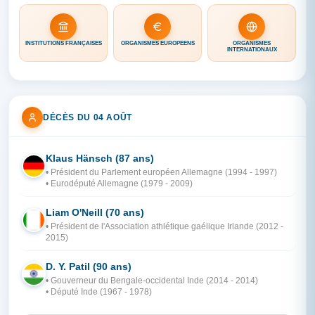
INSTITUTIONS FRANÇAISES
ORGANISMES EUROPÉENS
ORGANISMES
INTERNATIONAUX
DÉCÈS DU 04 AOÛT
Klaus Hänsch (87 ans)
AL
• Président du Parlement européen Allemagne (1994 - 1997)
• Eurodéputé Allemagne (1979 - 2009)
Liam O'Neill (70 ans)
IR
• Président de l'Association athlétique gaélique Irlande (2012 -
2015)
D. Y. Patil (90 ans)
IN
• Gouverneur du Bengale-occidental Inde (2014 - 2014)
• Député Inde (1967 - 1978)