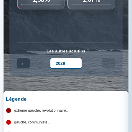
Les autres scrutins
←
→
Légende
extrême gauche, révolutionnaire…
gauche, communiste...