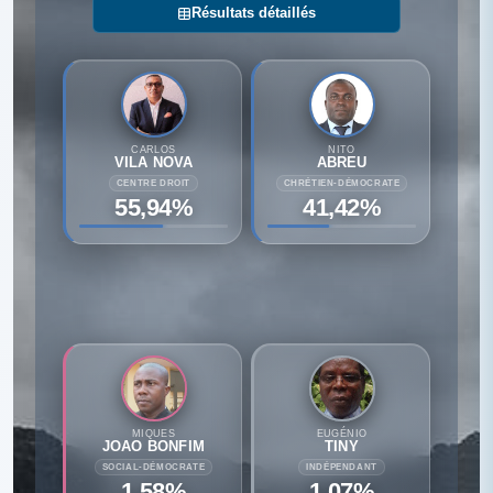
Résultats détaillés
CARLOS
NITO
VILA NOVA
ABREU
CENTRE DROIT
CHRÉTIEN-DÉMOCRATE
55,94%
41,42%
MIQUES
EUGÉNIO
JOAO BONFIM
TINY
SOCIAL-DÉMOCRATE
INDÉPENDANT
1,58%
1,07%