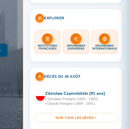
EXPLORER
INSTITUTIONS
ORGANISMES
ORGANISMES
s
FRANÇAISES
EUROPÉENS
INTERNATIONAUX
DÉCÈS DU 06 AOÛT
→
Zdzislaw Czarnobilski (91 ans)
PO
• Sénateur Pologne (1991 - 1993)
• Député Pologne (1989 - 1991)
VOIR TOUS LES DÉCÈS