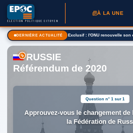
À LA UNE
ÉLECTION POLITIQUE CITOYEN
Exclusif : l'ONU renouvelle son
DERNIÈRE ACTUALITÉ
RUSSIE
Référendum de 2020
Question n° 1 sur 1
Approuvez-vous le changement de l
la Fédération de Russ