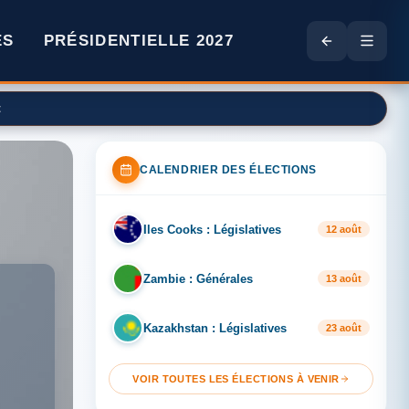
ES
PRÉSIDENTIELLE 2027
t
CALENDRIER DES ÉLECTIONS
Iles Cooks : Législatives
IL
12 août
Zambie : Générales
ZA
13 août
Kazakhstan : Législatives
KA
23 août
VOIR TOUTES LES ÉLECTIONS À VENIR