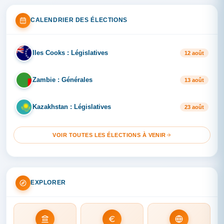
CALENDRIER DES ÉLECTIONS
Iles Cooks : Législatives
IL
12 août
Zambie : Générales
ZA
13 août
Kazakhstan : Législatives
KA
23 août
VOIR TOUTES LES ÉLECTIONS À VENIR
EXPLORER