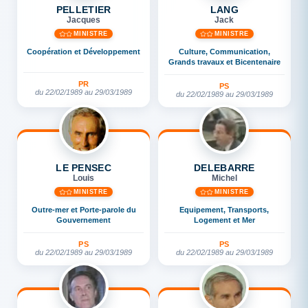
PELLETIER
LANG
Jacques
Jack
MINISTRE
MINISTRE
Coopération et Développement
Culture, Communication,
Grands travaux et Bicentenaire
PR
PS
du 22/02/1989 au 29/03/1989
du 22/02/1989 au 29/03/1989
LE PENSEC
DELEBARRE
Louis
Michel
MINISTRE
MINISTRE
Outre-mer et Porte-parole du
Equipement, Transports,
Gouvernement
Logement et Mer
PS
PS
du 22/02/1989 au 29/03/1989
du 22/02/1989 au 29/03/1989