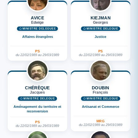
AVICE
KIEJMAN
Edwige
Georges
MINISTRE DÉLÉGUÉE
MINISTRE DÉLÉGUÉ
Affaires étrangères
Justice
PS
PS
du 22/02/1989 au 29/03/1989
du 22/02/1989 au 29/03/1989
CHÉRÈQUE
DOUBIN
Jacques
François
MINISTRE DÉLÉGUÉ
MINISTRE DÉLÉGUÉ
Aménagement du territoire et
Artisanat et Commerce
reconversion
MRG
PS
du 22/02/1989 au 29/03/1989
du 22/02/1989 au 29/03/1989