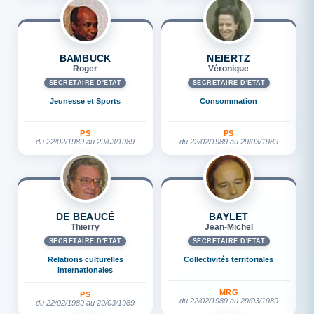
BAMBUCK
NEIERTZ
Roger
Véronique
SECRÉTAIRE D'ETAT
SECRÉTAIRE D'ETAT
Jeunesse et Sports
Consommation
PS
PS
du 22/02/1989 au 29/03/1989
du 22/02/1989 au 29/03/1989
DE BEAUCÉ
BAYLET
Thierry
Jean-Michel
SECRÉTAIRE D'ETAT
SECRÉTAIRE D'ETAT
Relations culturelles
Collectivités territoriales
internationales
MRG
PS
du 22/02/1989 au 29/03/1989
du 22/02/1989 au 29/03/1989