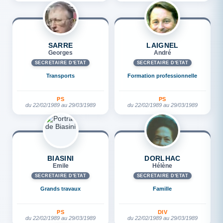
SARRE
LAIGNEL
Georges
André
SECRÉTAIRE D'ETAT
SECRÉTAIRE D'ETAT
Transports
Formation professionnelle
PS
PS
du 22/02/1989 au 29/03/1989
du 22/02/1989 au 29/03/1989
BIASINI
DORLHAC
Emile
Hélène
SECRÉTAIRE D'ETAT
SECRÉTAIRE D'ETAT
Grands travaux
Famille
PS
DIV
du 22/02/1989 au 29/03/1989
du 22/02/1989 au 29/03/1989