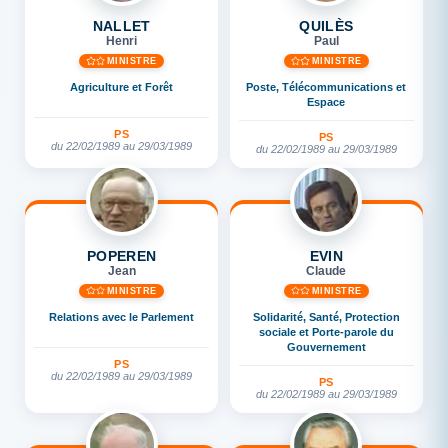
NALLET
QUILÈS
Henri
Paul
MINISTRE
MINISTRE
Agriculture et Forêt
Poste, Télécommunications et
Espace
PS
PS
du 22/02/1989 au 29/03/1989
du 22/02/1989 au 29/03/1989
POPEREN
EVIN
Jean
Claude
MINISTRE
MINISTRE
Relations avec le Parlement
Solidarité, Santé, Protection
sociale et Porte-parole du
Gouvernement
PS
du 22/02/1989 au 29/03/1989
PS
du 22/02/1989 au 29/03/1989