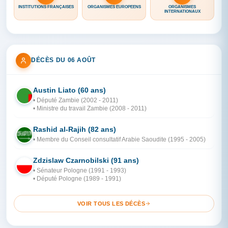
INSTITUTIONS FRANÇAISES
ORGANISMES EUROPÉENS
ORGANISMES
INTERNATIONAUX
DÉCÈS DU 06 AOÛT
Austin Liato (60 ans)
ZA
• Député Zambie (2002 - 2011)
• Ministre du travail Zambie (2008 - 2011)
Rashid al-Rajih (82 ans)
AR
• Membre du Conseil consultatif Arabie Saoudite (1995 - 2005)
Zdzislaw Czarnobilski (91 ans)
PO
• Sénateur Pologne (1991 - 1993)
• Député Pologne (1989 - 1991)
VOIR TOUS LES DÉCÈS