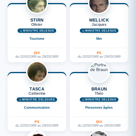
STIRN
MELLICK
Olivier
Jacques
MINISTRE DÉLÉGUÉ
MINISTRE DÉLÉGUÉ
Tourisme
Mer
DIV
PS
du 22/02/1989 au 29/03/1989
du 22/02/1989 au 29/03/1989
TASCA
BRAUN
Catherine
Théo
MINISTRE DÉLÉGUÉE
MINISTRE DÉLÉGUÉ
Communication
Personnes âgées
PS
DIV
du 22/02/1989 au 29/03/1989
du 22/02/1989 au 29/03/1989