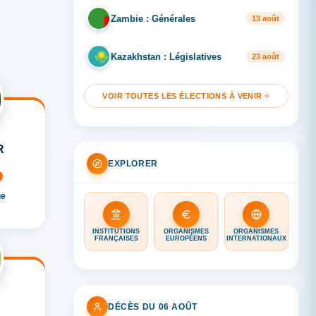
Zambie : Générales
ZA
13 août
Kazakhstan : Législatives
KA
23 août
VOIR TOUTES LES ÉLECTIONS À VENIR
R
EXPLORER
ue
INSTITUTIONS
ORGANISMES
ORGANISMES
FRANÇAISES
EUROPÉENS
INTERNATIONAUX
DÉCÈS DU 06 AOÛT