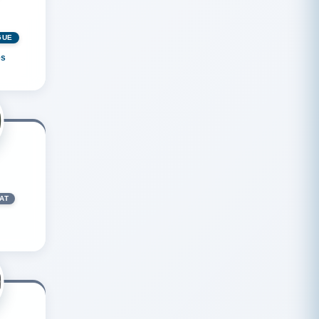
GUÉ
es
AT