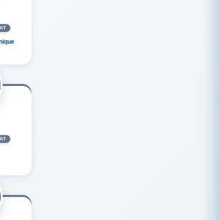
AT
nique
AT