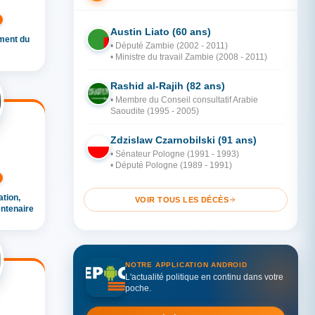
Austin Liato (60 ans)
ment du
ZA
• Député Zambie (2002 - 2011)
• Ministre du travail Zambie (2008 - 2011)
Rashid al-Rajih (82 ans)
AR
• Membre du Conseil consultatif Arabie
Saoudite (1995 - 2005)
Zdzislaw Czarnobilski (91 ans)
PO
• Sénateur Pologne (1991 - 1993)
• Député Pologne (1989 - 1991)
tion,
VOIR TOUS LES DÉCÈS
ntenaire
NOTRE APPLICATION ANDROID
L'actualité politique en continu dans votre
poche.