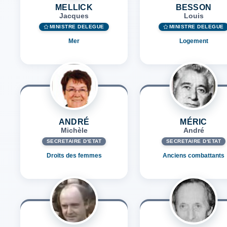
MELLICK
BESSON
Jacques
Louis
MINISTRE DÉLÉGUÉ
MINISTRE DÉLÉGUÉ
Mer
Logement
ANDRÉ
MÉRIC
Michèle
André
SECRÉTAIRE D'ETAT
SECRÉTAIRE D'ETAT
Droits des femmes
Anciens combattants