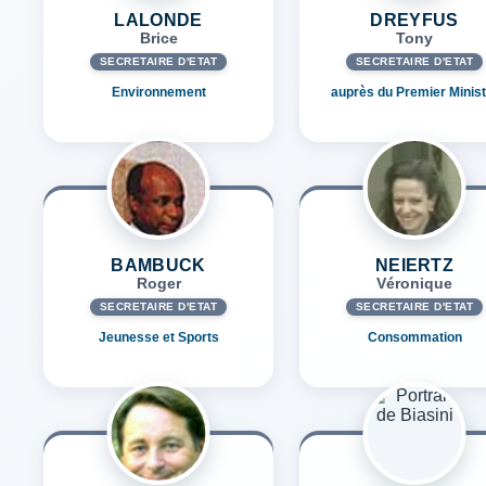
LALONDE
DREYFUS
Brice
Tony
SECRÉTAIRE D'ETAT
SECRÉTAIRE D'ETAT
Environnement
auprès du Premier Minist
BAMBUCK
NEIERTZ
Roger
Véronique
SECRÉTAIRE D'ETAT
SECRÉTAIRE D'ETAT
Jeunesse et Sports
Consommation