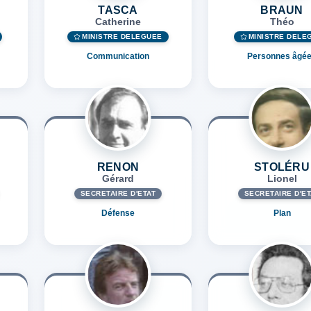
TASCA
BRAUN
Catherine
Théo
MINISTRE DÉLÉGUÉE
MINISTRE DÉLÉ
Communication
Personnes âgé
RENON
STOLÉRU
Gérard
Lionel
SECRÉTAIRE D'ETAT
SECRÉTAIRE D'ET
Défense
Plan