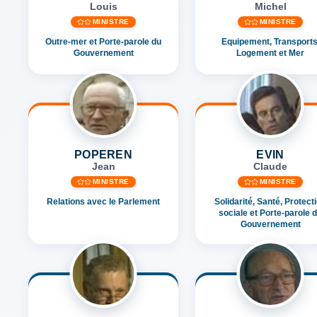
Louis
Michel
MINISTRE
MINISTRE
Outre-mer et Porte-parole du
Equipement, Transports
Gouvernement
Logement et Mer
POPEREN
EVIN
Jean
Claude
MINISTRE
MINISTRE
Relations avec le Parlement
Solidarité, Santé, Protect
sociale et Porte-parole 
Gouvernement