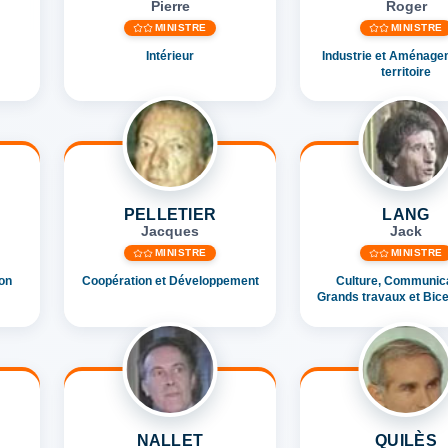
Pierre
Roger
MINISTRE
MINISTRE
Intérieur
Industrie et Aménage
territoire
PELLETIER
LANG
Jacques
Jack
MINISTRE
MINISTRE
ion
Coopération et Développement
Culture, Communica
Grands travaux et Bice
NALLET
QUILÈS