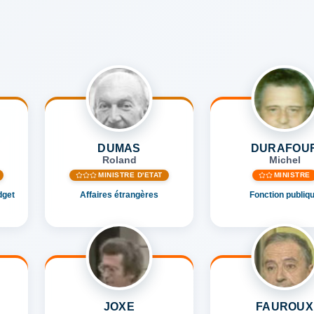
DUMAS
DURAFOU
Roland
Michel
MINISTRE D'ETAT
MINISTRE
dget
Affaires étrangères
Fonction publiq
JOXE
FAUROUX