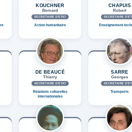
KOUCHNER
CHAPUIS
Bernard
Robert
SECRÉTAIRE D'ETAT
SECRÉTAIRE D'ET
re
Action humanitaire
Enseignement tech
DE BEAUCÉ
SARRE
Thierry
Georges
SECRÉTAIRE D'ETAT
SECRÉTAIRE D'ET
Relations culturelles
Transports
internationales