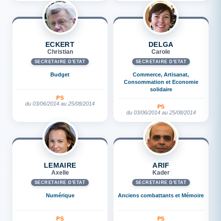
ECKERT
DELGA
Christian
Carole
SECRÉTAIRE D'ETAT
SECRÉTAIRE D'ETAT
Budget
Commerce, Artisanat,
Consommation et Economie
solidaire
PS
du 03/06/2014 au 25/08/2014
PS
du 03/06/2014 au 25/08/2014
LEMAIRE
ARIF
Axelle
Kader
SECRÉTAIRE D'ETAT
SECRÉTAIRE D'ETAT
Numérique
Anciens combattants et Mémoire
PS
PS