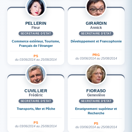
PELLERIN
GIRARDIN
Fleur
Annick
SECRÉTAIRE D'ETAT
SECRÉTAIRE D'ETAT
Commerce extérieur, Tourisme,
Développement et Francophonie
Français de l'étranger
PRG
PS
du 03/06/2014 au 25/08/2014
du 03/06/2014 au 25/08/2014
CUVILLIER
FIORASO
Frédéric
Geneviève
SECRÉTAIRE D'ETAT
SECRÉTAIRE D'ETAT
Transports, Mer et Pêche
Enseignement supérieur et
Recherche
PS
PS
du 03/06/2014 au 25/08/2014
du 03/06/2014 au 25/08/2014