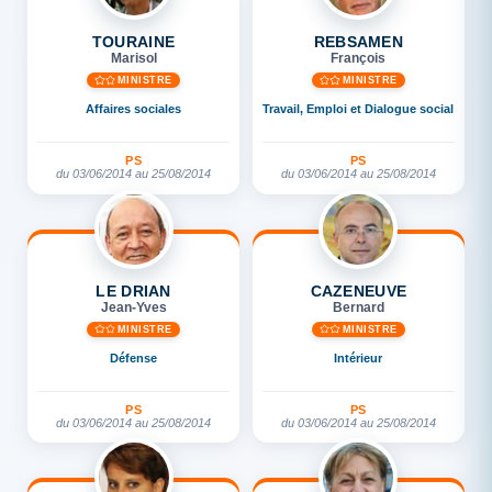
TOURAINE
REBSAMEN
Marisol
François
MINISTRE
MINISTRE
Affaires sociales
Travail, Emploi et Dialogue social
PS
PS
du 03/06/2014 au 25/08/2014
du 03/06/2014 au 25/08/2014
LE DRIAN
CAZENEUVE
Jean-Yves
Bernard
MINISTRE
MINISTRE
Défense
Intérieur
PS
PS
du 03/06/2014 au 25/08/2014
du 03/06/2014 au 25/08/2014