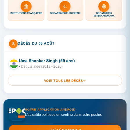
INSTITUTIONS FRANÇAISES
ORGANISMES EUROPÉENS
ORGANISMES
INTERNATIONAUX
DÉCÈS DU 05 AOÛT
Uma Shankar Singh (55 ans)
IN
• Député Inde (2012 - 2026)
VOIR TOUS LES DÉCÈS
NOTRE APPLICATION ANDROID
L'actualité politique en continu dans votre poche.