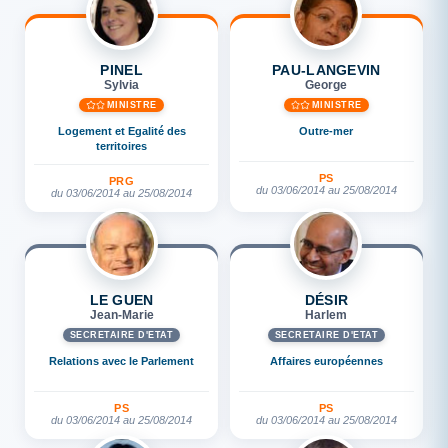
PINEL
PAU-LANGEVIN
Sylvia
George
MINISTRE
MINISTRE
Logement et Egalité des
Outre-mer
territoires
PS
PRG
du 03/06/2014 au 25/08/2014
du 03/06/2014 au 25/08/2014
LE GUEN
DÉSIR
Jean-Marie
Harlem
SECRÉTAIRE D'ETAT
SECRÉTAIRE D'ETAT
Relations avec le Parlement
Affaires européennes
PS
PS
du 03/06/2014 au 25/08/2014
du 03/06/2014 au 25/08/2014