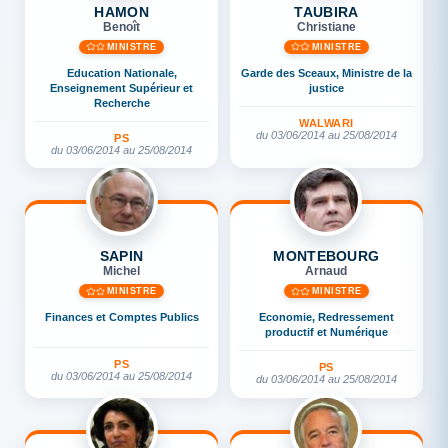
HAMON
TAUBIRA
Benoît
Christiane
MINISTRE
MINISTRE
Education Nationale,
Garde des Sceaux, Ministre de la
Enseignement Supérieur et
justice
Recherche
WALWARI
du 03/06/2014 au 25/08/2014
PS
du 03/06/2014 au 25/08/2014
SAPIN
MONTEBOURG
Michel
Arnaud
MINISTRE
MINISTRE
Finances et Comptes Publics
Economie, Redressement
productif et Numérique
PS
PS
du 03/06/2014 au 25/08/2014
du 03/06/2014 au 25/08/2014