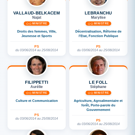
VALLAUD-BELKACEM
LEBRANCHU
Najat
Marylise
MINISTRE
MINISTRE
Droits des femmes, Ville,
Décentralisation, Réforme de
Jeunesse et Sports
l'Etat, Fonction Publique
PS
PS
du 03/06/2014 au 25/08/2014
du 03/06/2014 au 25/08/2014
FILIPPETTI
LE FOLL
Aurélie
Stéphane
MINISTRE
MINISTRE
Culture et Communication
Agriculture, Agroalimentaire et
forêt, Porte-parole du
Gouvernement
PS
du 03/06/2014 au 25/08/2014
PS
du 03/06/2014 au 25/08/2014