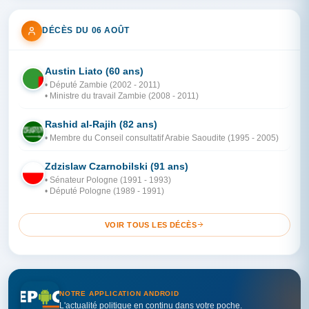
DÉCÈS DU 06 AOÛT
Austin Liato (60 ans)
ZA
• Député Zambie (2002 - 2011)
• Ministre du travail Zambie (2008 - 2011)
Rashid al-Rajih (82 ans)
AR
• Membre du Conseil consultatif Arabie Saoudite (1995 - 2005)
Zdzislaw Czarnobilski (91 ans)
PO
• Sénateur Pologne (1991 - 1993)
• Député Pologne (1989 - 1991)
VOIR TOUS LES DÉCÈS
NOTRE APPLICATION ANDROID
L'actualité politique en continu dans votre poche.