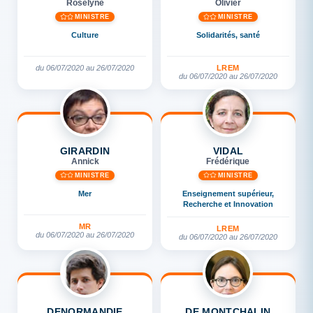
Roselyne
Olivier
MINISTRE
MINISTRE
Culture
Solidarités, santé
du 06/07/2020 au 26/07/2020
LREM
du 06/07/2020 au 26/07/2020
GIRARDIN
VIDAL
Annick
Frédérique
MINISTRE
MINISTRE
Mer
Enseignement supérieur,
Recherche et Innovation
MR
LREM
du 06/07/2020 au 26/07/2020
du 06/07/2020 au 26/07/2020
DENORMANDIE
DE MONTCHALIN