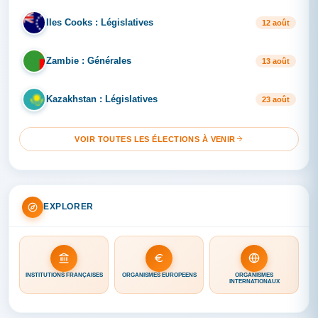
Iles Cooks : Législatives
IL
12 août
Zambie : Générales
ZA
13 août
Kazakhstan : Législatives
KA
23 août
VOIR TOUTES LES ÉLECTIONS À VENIR
EXPLORER
INSTITUTIONS FRANÇAISES
ORGANISMES EUROPÉENS
ORGANISMES
INTERNATIONAUX