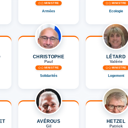
MINISTRE
MINISTRE
Armées
Ecologie
Q
CHRISTOPHE
LÉTARD
Paul
Valérie
MINISTRE
MINISTRE
Solidarités
Logement
ET
AVÉROUS
HETZEL
Gil
Patrick