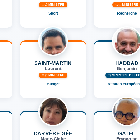
MINISTRE
MINISTRE
Sport
Recherche
SAINT-MARTIN
HADDAD
Laurent
Benjamin
MINISTRE
MINISTRE DÉLÉ
Budget
Affaires europée
CARRÈRE-GÉE
GATEL
Marie-Claire
Françoise