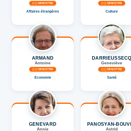
MINISTRE
MINISTRE
Affaires étrangères
Culture
ARMAND
DARRIEUSSEC
Antoine
Geneviève
MINISTRE
MINISTRE
Economie
Santé
GENEVARD
PANOSYAN-BOUV
Annie
Astrid