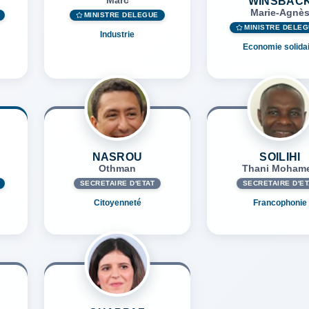
Marc
WINSBAC
Marie-Agnè
MINISTRE DÉLÉGUÉ
MINISTRE DÉLÉ
Industrie
Economie solida
NASROU
SOILIHI
Othman
Thani Moham
SECRÉTAIRE D'ETAT
SECRÉTAIRE D'ET
Citoyenneté
Francophonie