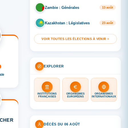
Zambie : Générales
ZA
13 août
Kazakhstan : Législatives
KA
23 août
VOIR TOUTES LES ÉLECTIONS À VENIR
EXPLORER
ale
INSTITUTIONS
ORGANISMES
ORGANISMES
FRANÇAISES
EUROPÉENS
INTERNATIONAUX
ACHER
DÉCÈS DU 06 AOÛT