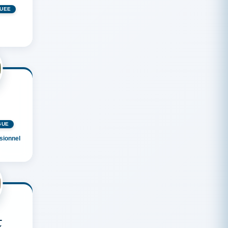
GUÉE
GUÉ
sionnel
-