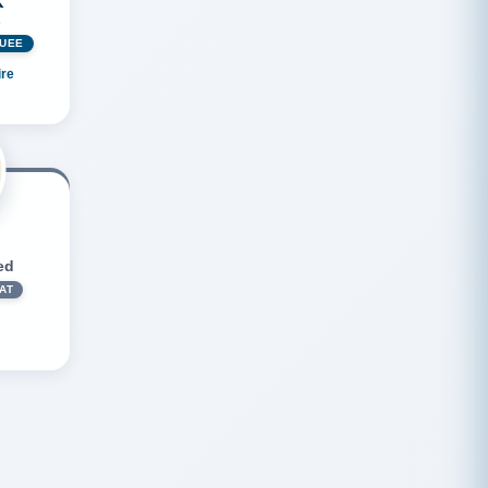
K
s
GUÉE
ire
ed
AT