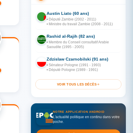
Austin Liato (60 ans)
ZA
• Député Zambie (2002 - 2011)
• Ministre du travail Zambie (2008 - 2011)
Rashid al-Rajih (82 ans)
AR
• Membre du Conseil consultatif Arabie
Saoudite (1995 - 2005)
Zdzislaw Czarnobilski (91 ans)
PO
• Sénateur Pologne (1991 - 1993)
• Député Pologne (1989 - 1991)
VOIR TOUS LES DÉCÈS
NOTRE APPLICATION ANDROID
L'actualité politique en continu dans votre
poche.