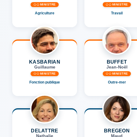
MINISTRE
MINISTRE
Agriculture
Travail
KASBARIAN
BUFFET
Guillaume
Jean-Noël
MINISTRE
MINISTRE
Fonction publique
Outre-mer
DELATTRE
BREGEON
Nathalie
Maud