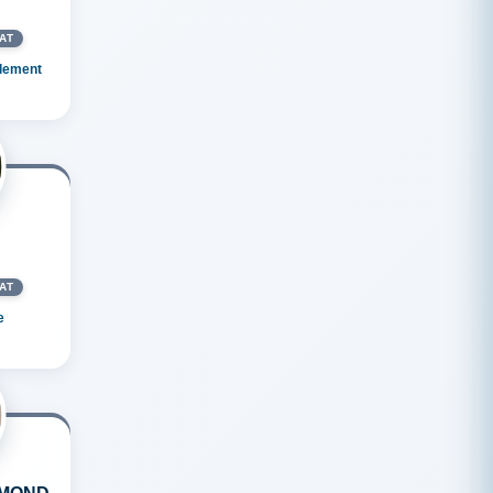
AT
rlement
AT
e