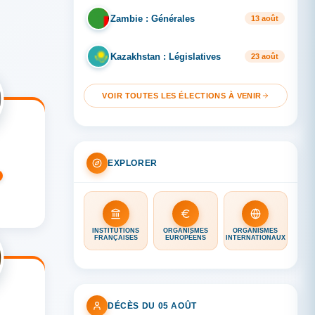
Zambie : Générales
ZA
13 août
Kazakhstan : Législatives
KA
23 août
VOIR TOUTES LES ÉLECTIONS À VENIR
S
EXPLORER
INSTITUTIONS
ORGANISMES
ORGANISMES
FRANÇAISES
EUROPÉENS
INTERNATIONAUX
DÉCÈS DU 05 AOÛT