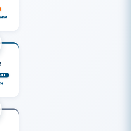
anat
R
GUÉE
ne