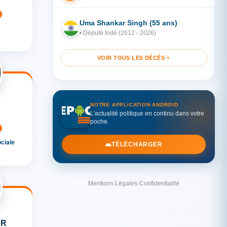
Uma Shankar Singh (55 ans)
IN
• Député Inde (2012 - 2026)
VOIR TOUS LES DÉCÈS
NOTRE APPLICATION ANDROID
L'actualité politique en continu dans votre
poche.
ociale
TÉLÉCHARGER
Mentions Légales
·
Confidentialité
ER