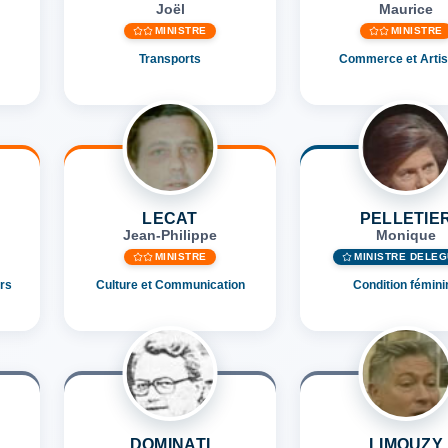
Joël
Maurice
MINISTRE
MINISTRE
Transports
Commerce et Artis
LECAT
PELLETIE
Jean-Philippe
Monique
MINISTRE
MINISTRE DÉLÉ
irs
Culture et Communication
Condition fémini
DOMINATI
LIMOUZY