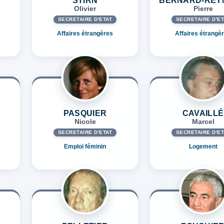
STIRN
BERNARD-REY
Olivier
Pierre
SECRÉTAIRE D'ETAT
SECRÉTAIRE D'ET
Affaires étrangères
Affaires étrangè
PASQUIER
CAVAILLÉ
Nicole
Marcel
SECRÉTAIRE D'ETAT
SECRÉTAIRE D'ET
Emploi féminin
Logement