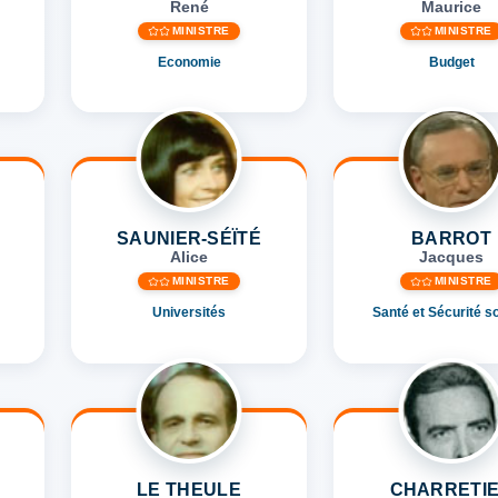
René
Maurice
MINISTRE
MINISTRE
Economie
Budget
SAUNIER-SÉÏTÉ
BARROT
Alice
Jacques
MINISTRE
MINISTRE
Universités
Santé et Sécurité s
LE THEULE
CHARRETI