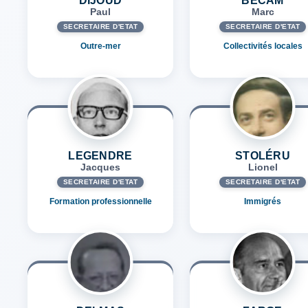
DIJOUD
BÉCAM
Paul
Marc
SECRÉTAIRE D'ETAT
SECRÉTAIRE D'ETAT
Outre-mer
Collectivités locales
LEGENDRE
STOLÉRU
Jacques
Lionel
SECRÉTAIRE D'ETAT
SECRÉTAIRE D'ETAT
Formation professionnelle
Immigrés