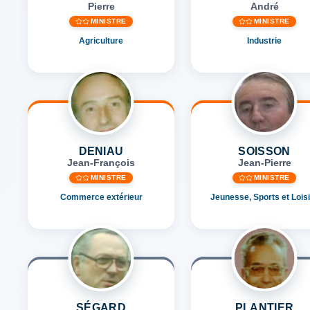
Pierre
André
MINISTRE
MINISTRE
Agriculture
Industrie
DENIAU
SOISSON
Jean-François
Jean-Pierre
MINISTRE
MINISTRE
Commerce extérieur
Jeunesse, Sports et Lois
SÉGARD
PLANTIER