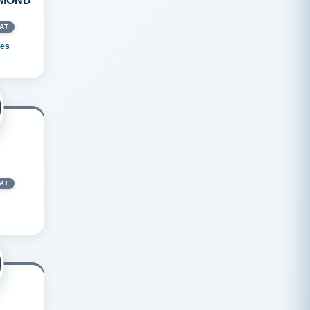
MOND
AT
res
AT