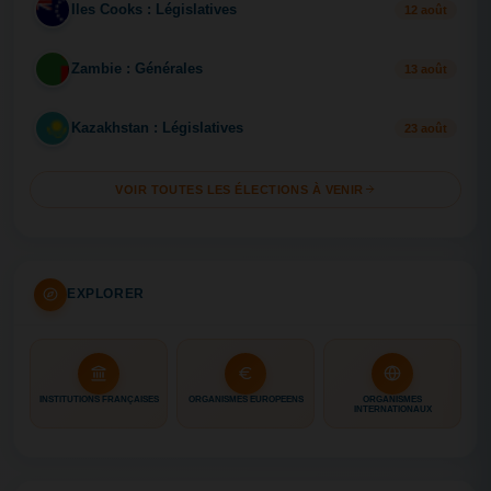
Iles Cooks : Législatives
IL
12 août
Zambie : Générales
ZA
13 août
Kazakhstan : Législatives
KA
23 août
VOIR TOUTES LES ÉLECTIONS À VENIR
EXPLORER
INSTITUTIONS FRANÇAISES
ORGANISMES EUROPÉENS
ORGANISMES
INTERNATIONAUX