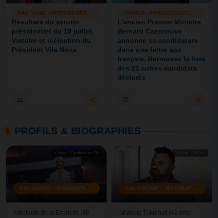
SAO TOME - PRESIDENTIELLE
FRANCE - PRESIDENTIELLE 2027
Résultats du scrutin
L'ancien Premier Ministre
présidentiel du 19 juillet.
Bernard Cazeneuve
Victoire et réélection du
annonce sa candidature
Président Vila Nova
dans une lettre aux
français. Retrouvez la liste
des 21 autres candidats
déclarés
PROFILS & BIOGRAPHIES
Source : Facebook du PR
Source : LNC.nc
COLOMBIE - NOMINATION
CALEDONIE - NOMINATION
Albelardo de la Espriella (48
Milakulo Tukumuli (41 ans)