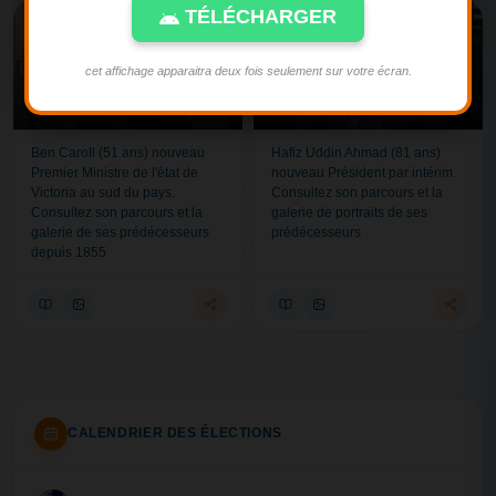
TÉLÉCHARGER
Source : Facebook du PM
Source : Facebook du PR
cet affichage apparaitra deux fois seulement sur votre écran.
AUSTRALIE - NOMINATION
BANGLADESH - NOMINATION
Ben Caroll (51 ans) nouveau
Hafiz Uddin Ahmad (81 ans)
Premier Ministre de l'état de
nouveau Président par intérim.
Victoria au sud du pays.
Consultez son parcours et la
Consultez son parcours et la
galerie de portraits de ses
galerie de ses prédécesseurs
prédécesseurs
depuis 1855
CALENDRIER DES ÉLECTIONS