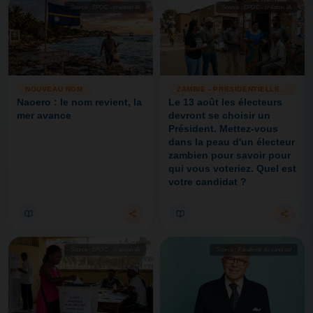
NEW
Source : EPOC - création IA
Source : EPOC - création IA
Source : EPOC - création IA
NOUVEAU NOM
ZAMBIE - PRESIDENTIELLE 13/08
Naoero : le nom revient, la
Le 13 août les électeurs
mer avance
devront se choisir un
Président. Mettez-vous
dans la peau d'un électeur
zambien pour savoir pour
qui vous voteriez. Quel est
votre candidat ?
Source : EPOC - création IA
Source : Facebook du candidat