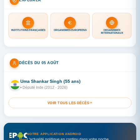
EXPLORER
INSTITUTIONS FRANÇAISES
ORGANISMES EUROPÉENS
ORGANISMES
INTERNATIONAUX
DÉCÈS DU 05 AOÛT
Uma Shankar Singh (55 ans)
IN
• Député Inde (2012 - 2026)
VOIR TOUS LES DÉCÈS
NOTRE APPLICATION ANDROID
L'actualité politique en continu dans votre poche.