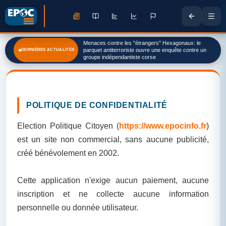
Menaces contre les "étrangers" Hexagonaux: le
Opposition russe en exil: «La Russie fait tout pour
DERNIÈRES ACTUALITÉS
parquet antiterroriste ouvre une enquête contre un
mettre la pression sur ceux qui sont partis»
groupe indépendantiste corse
POLITIQUE DE CONFIDENTIALITÉ
Election Politique Citoyen (
https://www.epocinfo.fr
)
est un site non commercial, sans aucune publicité,
créé bénévolement en 2002.
Cette application n'exige aucun paiement, aucune
inscription et ne collecte aucune information
personnelle ou donnée utilisateur.