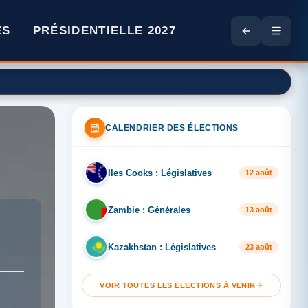
ES
PRÉSIDENTIELLE 2027
CALENDRIER DES ÉLECTIONS
Iles Cooks : Législatives
IL
12 août
Zambie : Générales
ZA
13 août
Kazakhstan : Législatives
KA
23 août
VOIR TOUTES LES ÉLECTIONS À VENIR