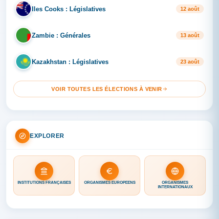
Iles Cooks : Législatives
IL
12 août
Zambie : Générales
ZA
13 août
Kazakhstan : Législatives
KA
23 août
VOIR TOUTES LES ÉLECTIONS À VENIR
EXPLORER
INSTITUTIONS FRANÇAISES
ORGANISMES EUROPÉENS
ORGANISMES
INTERNATIONAUX