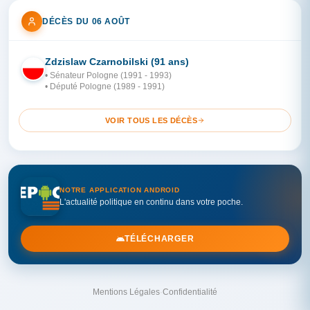
DÉCÈS DU 06 AOÛT
Zdzislaw Czarnobilski (91 ans)
PO
• Sénateur Pologne (1991 - 1993)
• Député Pologne (1989 - 1991)
VOIR TOUS LES DÉCÈS
NOTRE APPLICATION ANDROID
L'actualité politique en continu dans votre poche.
TÉLÉCHARGER
Mentions Légales
·
Confidentialité