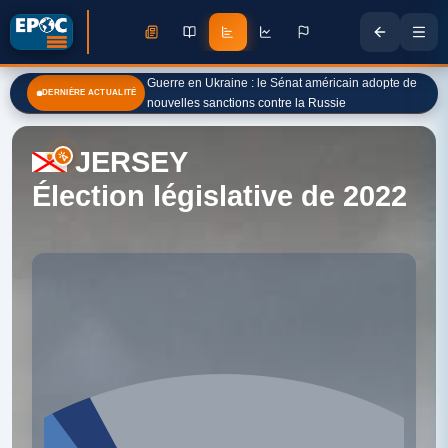
Guerre en Ukraine : le Sénat américain adopte de
DERNIÈRE ACTUALITÉ
nouvelles sanctions contre la Russie
JERSEY
Élection législative de 2022