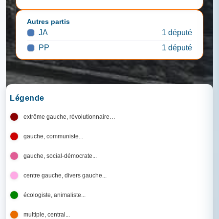
Autres partis
JA
1 député
PP
1 député
Légende
extrême gauche, révolutionnaire…
gauche, communiste...
gauche, social-démocrate...
centre gauche, divers gauche...
écologiste, animaliste...
multiple, central...