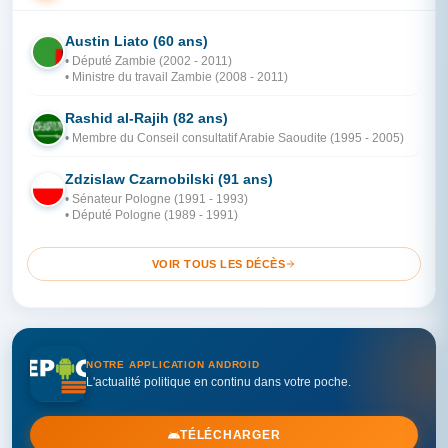
Austin Liato (60 ans)
ZA
• Député Zambie (2002 - 2011)
• Ministre du travail Zambie (2008 - 2011)
Rashid al-Rajih (82 ans)
AR
• Membre du Conseil consultatif Arabie Saoudite (1995 - 2005)
Zdzislaw Czarnobilski (91 ans)
PO
• Sénateur Pologne (1991 - 1993)
• Député Pologne (1989 - 1991)
VOIR TOUS LES DÉCÈS
NOTRE APPLICATION ANDROID
L'actualité politique en continu dans votre poche.
TÉLÉCHARGER