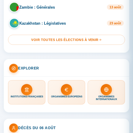
Zambie : Générales
ZA
13 août
Kazakhstan : Législatives
KA
23 août
VOIR TOUTES LES ÉLECTIONS À VENIR
EXPLORER
INSTITUTIONS FRANÇAISES
ORGANISMES EUROPÉENS
ORGANISMES
INTERNATIONAUX
DÉCÈS DU 06 AOÛT