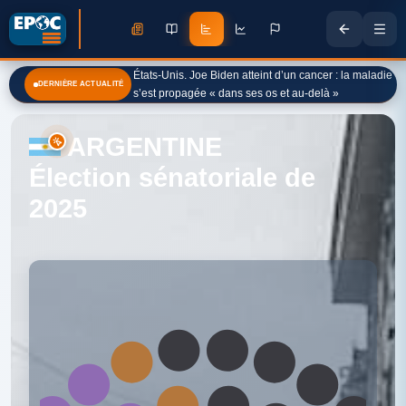
États-Unis. Joe Biden atteint d’un cancer : la maladie
DERNIÈRE ACTUALITÉ
s’est propagée « dans ses os et au-delà »
ARGENTINE
Élection sénatoriale de
2025