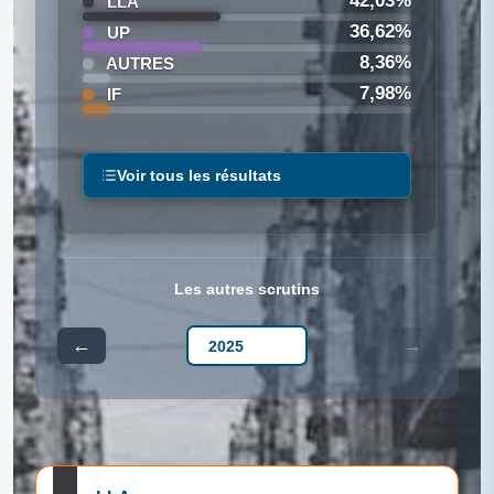
42,03%
LLA
36,62%
UP
8,36%
AUTRES
7,98%
IF
Voir tous les résultats
Les autres scrutins
←
→