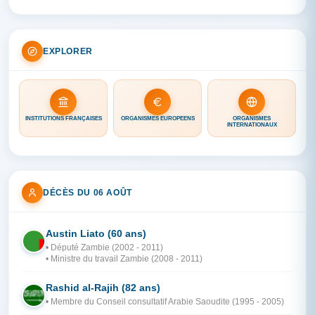
EXPLORER
INSTITUTIONS FRANÇAISES
ORGANISMES EUROPÉENS
ORGANISMES
INTERNATIONAUX
DÉCÈS DU 06 AOÛT
Austin Liato (60 ans)
ZA
• Député Zambie (2002 - 2011)
• Ministre du travail Zambie (2008 - 2011)
Rashid al-Rajih (82 ans)
AR
• Membre du Conseil consultatif Arabie Saoudite (1995 - 2005)