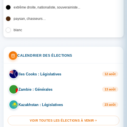
extrême droite, nationaliste, souverainiste...
paysan, chasseurs…
blanc
CALENDRIER DES ÉLECTIONS
Iles Cooks : Législatives
IL
12 août
Zambie : Générales
ZA
13 août
Kazakhstan : Législatives
KA
23 août
VOIR TOUTES LES ÉLECTIONS À VENIR