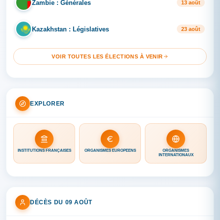
Zambie : Générales
ZA
13 août
Kazakhstan : Législatives
KA
23 août
VOIR TOUTES LES ÉLECTIONS À VENIR
EXPLORER
INSTITUTIONS FRANÇAISES
ORGANISMES EUROPÉENS
ORGANISMES
INTERNATIONAUX
DÉCÈS DU 09 AOÛT