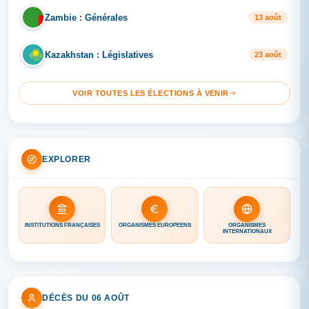
Zambie : Générales
ZA
13 août
Kazakhstan : Législatives
KA
23 août
VOIR TOUTES LES ÉLECTIONS À VENIR
EXPLORER
INSTITUTIONS FRANÇAISES
ORGANISMES EUROPÉENS
ORGANISMES
INTERNATIONAUX
DÉCÈS DU 06 AOÛT