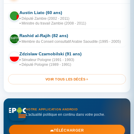
Austin Liato (60 ans)
ZA
• Député Zambie (2002 - 2011)
• Ministre du travail Zambie (2008 - 2011)
Rashid al-Rajih (82 ans)
AR
• Membre du Conseil consultatif Arabie Saoudite (1995 - 2005)
Zdzislaw Czarnobilski (91 ans)
PO
• Sénateur Pologne (1991 - 1993)
• Député Pologne (1989 - 1991)
VOIR TOUS LES DÉCÈS
NOTRE APPLICATION ANDROID
L'actualité politique en continu dans votre poche.
TÉLÉCHARGER