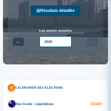
Résultats détaillés
Les autres scrutins
←
→
CALENDRIER DES ÉLECTIONS
Iles Cooks : Législatives
IL
12 août