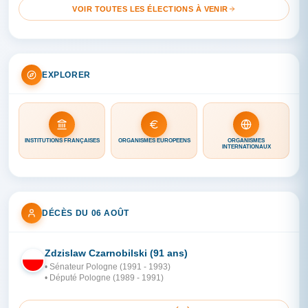
VOIR TOUTES LES ÉLECTIONS À VENIR
EXPLORER
INSTITUTIONS FRANÇAISES
ORGANISMES EUROPÉENS
ORGANISMES
INTERNATIONAUX
DÉCÈS DU 06 AOÛT
Zdzislaw Czarnobilski (91 ans)
PO
• Sénateur Pologne (1991 - 1993)
• Député Pologne (1989 - 1991)