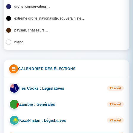
droite, conservateur…
extrême droite, nationaliste, souverainiste...
paysan, chasseurs…
blanc
CALENDRIER DES ÉLECTIONS
Iles Cooks : Législatives
IL
12 août
Zambie : Générales
ZA
13 août
Kazakhstan : Législatives
KA
23 août