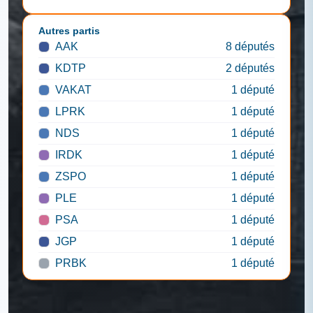
Autres partis
AAK
8 députés
KDTP
2 députés
VAKAT
1 député
LPRK
1 député
NDS
1 député
IRDK
1 député
ZSPO
1 député
PLE
1 député
PSA
1 député
JGP
1 député
PRBK
1 député