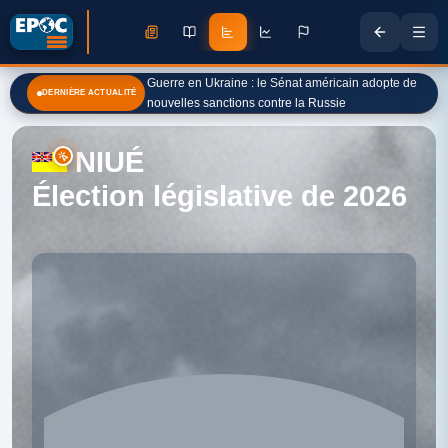
Guerre en Ukraine : le Sénat américain adopte de
DERNIÈRE ACTUALITÉ
nouvelles sanctions contre la Russie
NIUÉ
Élection législative de 2026