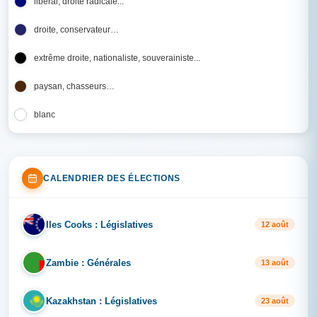
libéral, droite radicale...
droite, conservateur…
extrême droite, nationaliste, souverainiste...
paysan, chasseurs…
blanc
CALENDRIER DES ÉLECTIONS
Iles Cooks : Législatives
IL
12 août
Zambie : Générales
ZA
13 août
Kazakhstan : Législatives
KA
23 août