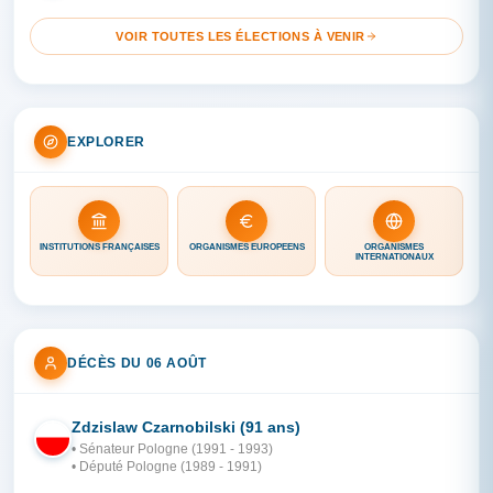
VOIR TOUTES LES ÉLECTIONS À VENIR
EXPLORER
INSTITUTIONS FRANÇAISES
ORGANISMES EUROPÉENS
ORGANISMES
INTERNATIONAUX
DÉCÈS DU 06 AOÛT
Zdzislaw Czarnobilski (91 ans)
PO
• Sénateur Pologne (1991 - 1993)
• Député Pologne (1989 - 1991)