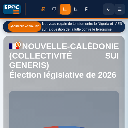
Nouveau regain de tension entre le Nigeria et l'AES
DERNIÈRE ACTUALITÉ
sur la question de la lutte contre le terrorisme
NOUVELLE-CALÉDONIE
(COLLECTIVITÉ SUI
GENERIS)
Élection législative de 2026