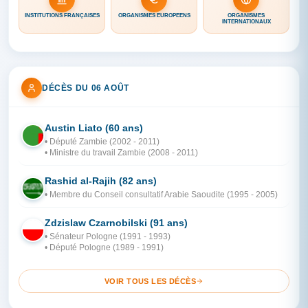
INSTITUTIONS FRANÇAISES
ORGANISMES EUROPÉENS
ORGANISMES
INTERNATIONAUX
DÉCÈS DU 06 AOÛT
Austin Liato (60 ans)
ZA
• Député Zambie (2002 - 2011)
• Ministre du travail Zambie (2008 - 2011)
Rashid al-Rajih (82 ans)
AR
• Membre du Conseil consultatif Arabie Saoudite (1995 - 2005)
Zdzislaw Czarnobilski (91 ans)
PO
• Sénateur Pologne (1991 - 1993)
• Député Pologne (1989 - 1991)
VOIR TOUS LES DÉCÈS