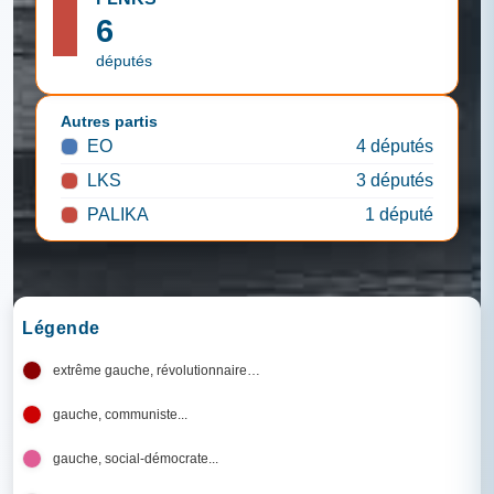
6
députés
Autres partis
EO
4 députés
LKS
3 députés
PALIKA
1 député
Légende
extrême gauche, révolutionnaire…
gauche, communiste...
gauche, social-démocrate...