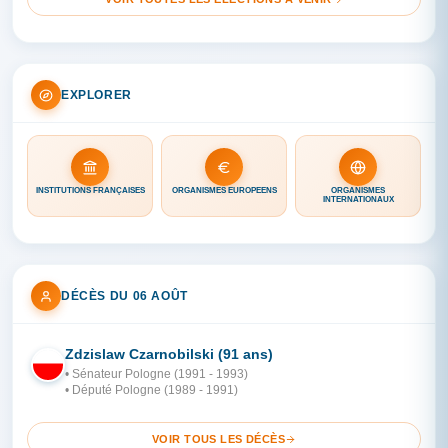
EXPLORER
INSTITUTIONS FRANÇAISES
ORGANISMES EUROPÉENS
ORGANISMES
INTERNATIONAUX
DÉCÈS DU 06 AOÛT
Zdzislaw Czarnobilski (91 ans)
PO
• Sénateur Pologne (1991 - 1993)
• Député Pologne (1989 - 1991)
VOIR TOUS LES DÉCÈS