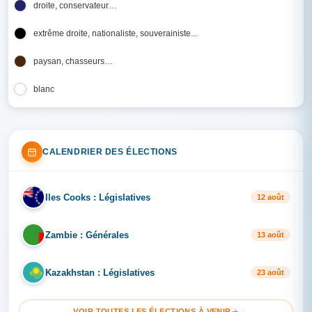
droite, conservateur…
extrême droite, nationaliste, souverainiste...
paysan, chasseurs…
blanc
CALENDRIER DES ÉLECTIONS
Iles Cooks : Législatives
IL
12 août
Zambie : Générales
ZA
13 août
Kazakhstan : Législatives
KA
23 août
VOIR TOUTES LES ÉLECTIONS À VENIR