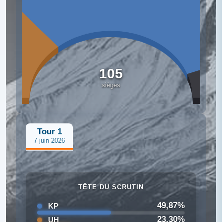
105
sièges
Tour 1
7 juin 2026
TÊTE DU SCRUTIN
49,87%
KP
23,30%
UH