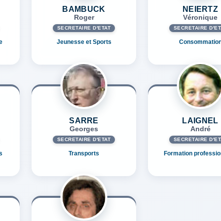
BAMBUCK
NEIERTZ
Roger
Véronique
SECRÉTAIRE D'ETAT
SECRÉTAIRE D'ET
e
Jeunesse et Sports
Consommatio
SARRE
LAIGNEL
Georges
André
SECRÉTAIRE D'ETAT
SECRÉTAIRE D'ET
s
Transports
Formation professio