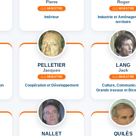
Pierre
Roger
MINISTRE
MINISTRE
Intérieur
Industrie et Aménage
territoire
PELLETIER
LANG
Jacques
Jack
MINISTRE
MINISTRE
ion
Coopération et Développement
Culture, Communica
Grands travaux et Bice
NALLET
QUILÈS