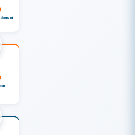
tions et
eur