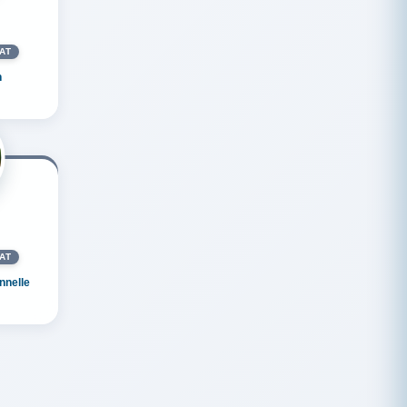
AT
n
AT
nnelle