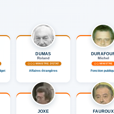
DUMAS
DURAFOU
Roland
Michel
MINISTRE D'ETAT
MINISTRE
dget
Affaires étrangères
Fonction publiq
JOXE
FAUROUX