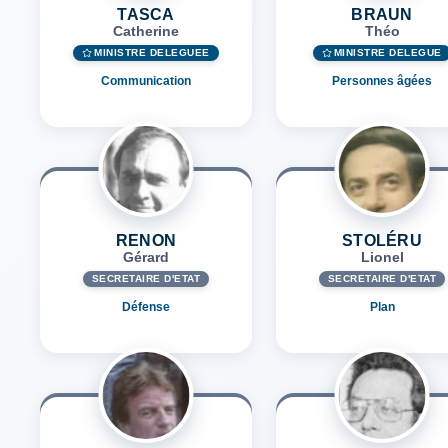
TASCA
BRAUN
Catherine
Théo
MINISTRE DÉLÉGUÉE
MINISTRE DÉLÉGUÉ
Communication
Personnes âgées
RENON
STOLÉRU
Gérard
Lionel
SECRÉTAIRE D'ETAT
SECRÉTAIRE D'ETAT
Défense
Plan