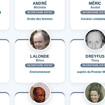
ANDRÉ
MÉRIC
Michèle
André
SECRÉTAIRE D'ETAT
SECRÉTAIRE D'ET
Droits des femmes
Anciens combatta
LALONDE
DREYFUS
Brice
Tony
SECRÉTAIRE D'ETAT
SECRÉTAIRE D'ET
Environnement
auprès du Premier Mi