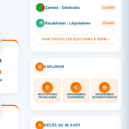
Zambie : Générales
ZA
13 août
Kazakhstan : Législatives
KA
23 août
VOIR TOUTES LES ÉLECTIONS À VENIR
R
EXPLORER
ue
INSTITUTIONS
ORGANISMES
ORGANISMES
FRANÇAISES
EUROPÉENS
INTERNATIONAUX
DÉCÈS DU 06 AOÛT