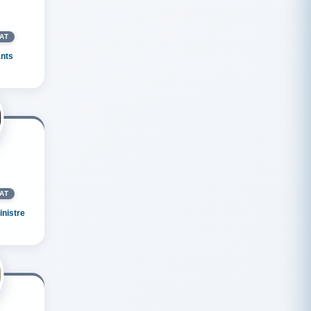
AT
nts
AT
nistre