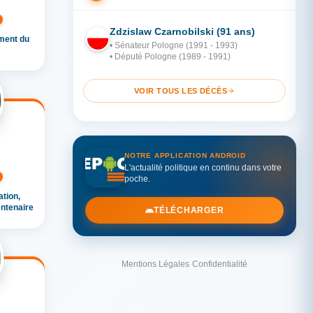
Zdzislaw Czarnobilski (91 ans)
ment du
PO
• Sénateur Pologne (1991 - 1993)
• Député Pologne (1989 - 1991)
VOIR TOUS LES DÉCÈS
NOTRE APPLICATION ANDROID
L'actualité politique en continu dans votre
poche.
tion,
ntenaire
TÉLÉCHARGER
Mentions Légales
·
Confidentialité