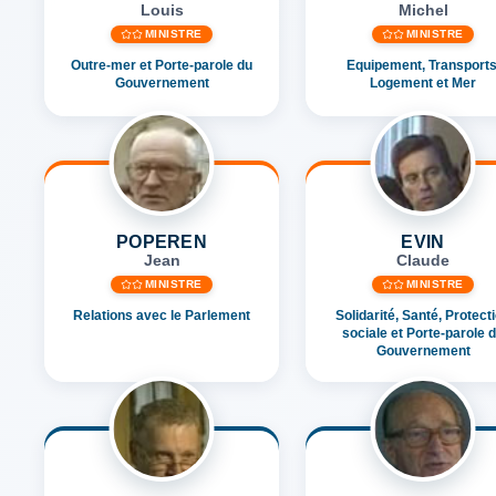
Louis
Michel
MINISTRE
MINISTRE
Outre-mer et Porte-parole du
Equipement, Transports
Gouvernement
Logement et Mer
POPEREN
EVIN
Jean
Claude
MINISTRE
MINISTRE
Relations avec le Parlement
Solidarité, Santé, Protect
sociale et Porte-parole 
Gouvernement