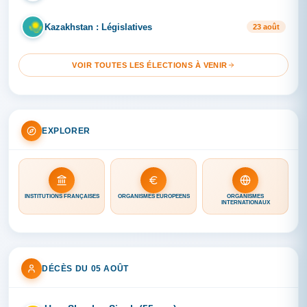
Kazakhstan : Législatives
KA
23 août
VOIR TOUTES LES ÉLECTIONS À VENIR
EXPLORER
INSTITUTIONS FRANÇAISES
ORGANISMES EUROPÉENS
ORGANISMES
INTERNATIONAUX
DÉCÈS DU 05 AOÛT