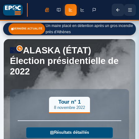
Un maire placé en détention après un gros incendie
DERNIÈRE ACTUALITÉ
près d'Athènes
ALASKA (ÉTAT)
Élection présidentielle de
2022
Tour n° 1
8 novembre 2022
Résultats détaillés