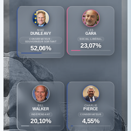
MIKE
LES
DUNLEAVY
GARA
CONSERVATEUR -
SOCIAL-LIBÉRAL
GOUVERNEUR SORTANT
23,07%
52,06%
BILL
CHARLIE
WALKER
PIERCE
INDÉPENDANT
CONSERVATEUR
20,10%
4,55%