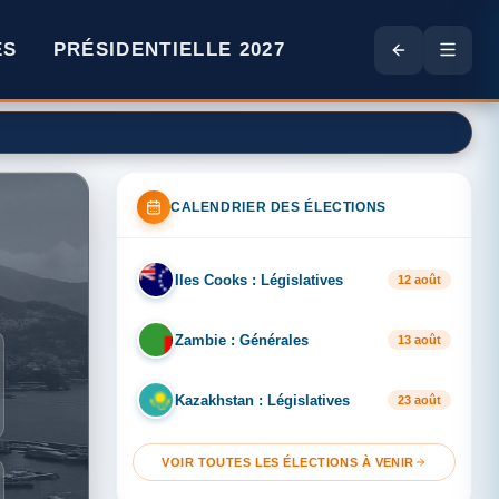
ES
PRÉSIDENTIELLE 2027
CALENDRIER DES ÉLECTIONS
Iles Cooks : Législatives
IL
12 août
Zambie : Générales
ZA
13 août
Kazakhstan : Législatives
KA
23 août
VOIR TOUTES LES ÉLECTIONS À VENIR