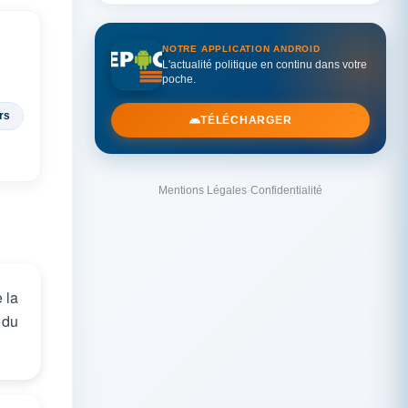
NOTRE APPLICATION ANDROID
L'actualité politique en continu dans votre
poche.
rs
TÉLÉCHARGER
Mentions Légales
·
Confidentialité
 la
 du