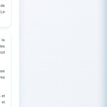
 de
 Le
 le
 les
oit
nse
res
 et
 et