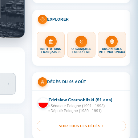
EXPLORER
INSTITUTIONS
ORGANISMES
ORGANISMES
FRANÇAISES
EUROPÉENS
INTERNATIONAUX
DÉCÈS DU 06 AOÛT
Zdzislaw Czarnobilski (91 ans)
PO
• Sénateur Pologne (1991 - 1993)
• Député Pologne (1989 - 1991)
VOIR TOUS LES DÉCÈS