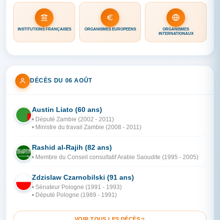
INSTITUTIONS FRANÇAISES
ORGANISMES EUROPÉENS
ORGANISMES
INTERNATIONAUX
DÉCÈS DU 06 AOÛT
Austin Liato (60 ans)
ZA
• Député Zambie (2002 - 2011)
• Ministre du travail Zambie (2008 - 2011)
Rashid al-Rajih (82 ans)
AR
• Membre du Conseil consultatif Arabie Saoudite (1995 - 2005)
Zdzislaw Czarnobilski (91 ans)
PO
• Sénateur Pologne (1991 - 1993)
• Député Pologne (1989 - 1991)
VOIR TOUS LES DÉCÈS