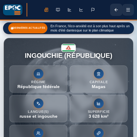
Moyen-Orient en direct : l'Iran pose ses conditions à
DERNIÈRES ACTUALITÉS
toute réouverture du détroit d'Ormuz
INGOUCHIE (RÉPUBLIQUE)
RÉGIME
CAPITALE
République fédérale
Magas
LANGUE(S)
SUPERFICIE
russe et ingouche
3 628 km²