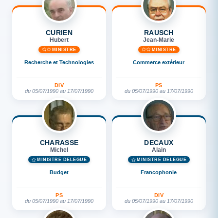
CURIEN
RAUSCH
Hubert
Jean-Marie
MINISTRE
MINISTRE
Recherche et Technologies
Commerce extérieur
DIV
PS
du 05/07/1990 au 17/07/1990
du 05/07/1990 au 17/07/1990
CHARASSE
DECAUX
Michel
Alain
MINISTRE DÉLÉGUÉ
MINISTRE DÉLÉGUÉ
Budget
Francophonie
PS
DIV
du 05/07/1990 au 17/07/1990
du 05/07/1990 au 17/07/1990