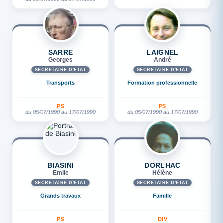
SARRE
LAIGNEL
Georges
André
SECRÉTAIRE D'ETAT
SECRÉTAIRE D'ETAT
Transports
Formation professionnelle
PS
PS
du 05/07/1990 au 17/07/1990
du 05/07/1990 au 17/07/1990
BIASINI
DORLHAC
Emile
Hélène
SECRÉTAIRE D'ETAT
SECRÉTAIRE D'ETAT
Grands travaux
Famille
PS
DIV