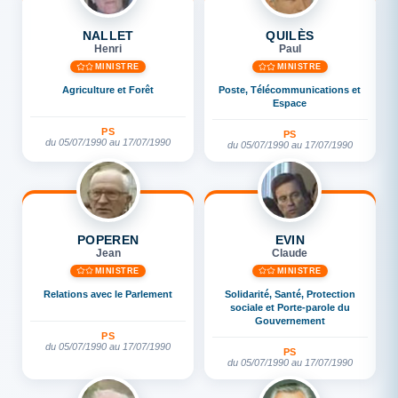
NALLET
QUILÈS
Henri
Paul
MINISTRE
MINISTRE
Agriculture et Forêt
Poste, Télécommunications et
Espace
PS
PS
du 05/07/1990 au 17/07/1990
du 05/07/1990 au 17/07/1990
POPEREN
EVIN
Jean
Claude
MINISTRE
MINISTRE
Relations avec le Parlement
Solidarité, Santé, Protection
sociale et Porte-parole du
Gouvernement
PS
du 05/07/1990 au 17/07/1990
PS
du 05/07/1990 au 17/07/1990