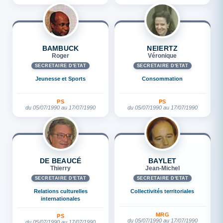
BAMBUCK
NEIERTZ
Roger
Véronique
SECRÉTAIRE D'ETAT
SECRÉTAIRE D'ETAT
Jeunesse et Sports
Consommation
PS
PS
du 05/07/1990 au 17/07/1990
du 05/07/1990 au 17/07/1990
DE BEAUCÉ
BAYLET
Thierry
Jean-Michel
SECRÉTAIRE D'ETAT
SECRÉTAIRE D'ETAT
Relations culturelles
Collectivités territoriales
internationales
MRG
PS
du 05/07/1990 au 17/07/1990
du 05/07/1990 au 17/07/1990