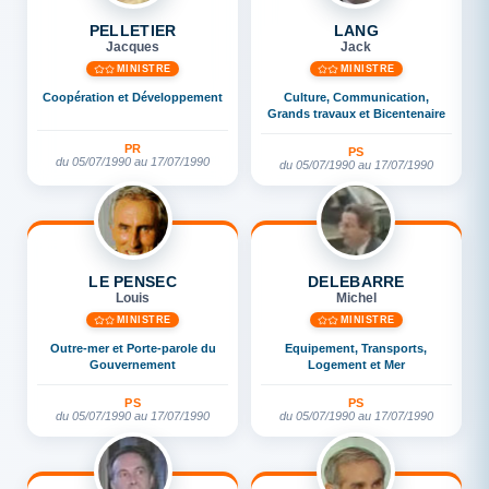
PELLETIER
LANG
Jacques
Jack
MINISTRE
MINISTRE
Coopération et Développement
Culture, Communication,
Grands travaux et Bicentenaire
PR
PS
du 05/07/1990 au 17/07/1990
du 05/07/1990 au 17/07/1990
LE PENSEC
DELEBARRE
Louis
Michel
MINISTRE
MINISTRE
Outre-mer et Porte-parole du
Equipement, Transports,
Gouvernement
Logement et Mer
PS
PS
du 05/07/1990 au 17/07/1990
du 05/07/1990 au 17/07/1990