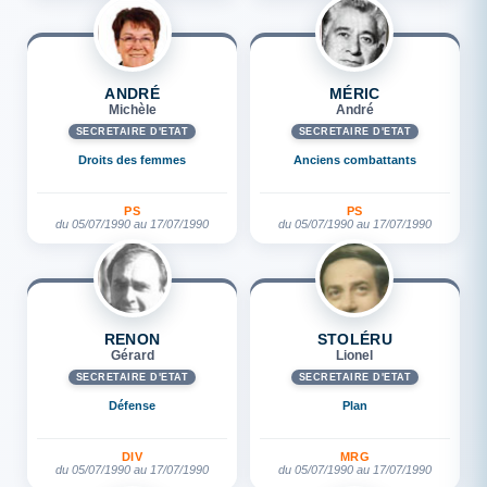
ANDRÉ
MÉRIC
Michèle
André
SECRÉTAIRE D'ETAT
SECRÉTAIRE D'ETAT
Droits des femmes
Anciens combattants
PS
PS
du 05/07/1990 au 17/07/1990
du 05/07/1990 au 17/07/1990
RENON
STOLÉRU
Gérard
Lionel
SECRÉTAIRE D'ETAT
SECRÉTAIRE D'ETAT
Défense
Plan
DIV
MRG
du 05/07/1990 au 17/07/1990
du 05/07/1990 au 17/07/1990