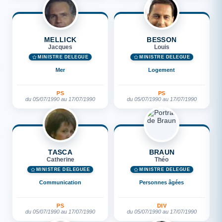
MELLICK
BESSON
Jacques
Louis
MINISTRE DÉLÉGUÉ
MINISTRE DÉLÉGUÉ
Mer
Logement
PS
PS
du 05/07/1990 au 17/07/1990
du 05/07/1990 au 17/07/1990
TASCA
BRAUN
Catherine
Théo
MINISTRE DÉLÉGUÉE
MINISTRE DÉLÉGUÉ
Communication
Personnes âgées
PS
DIV
du 05/07/1990 au 17/07/1990
du 05/07/1990 au 17/07/1990