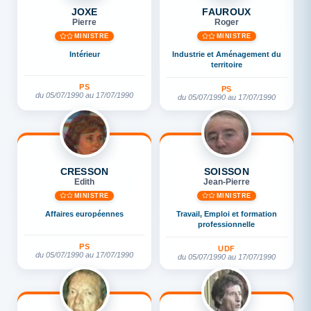
JOXE
FAUROUX
Pierre
Roger
MINISTRE
MINISTRE
Intérieur
Industrie et Aménagement du
territoire
PS
PS
du 05/07/1990 au 17/07/1990
du 05/07/1990 au 17/07/1990
CRESSON
SOISSON
Edith
Jean-Pierre
MINISTRE
MINISTRE
Affaires européennes
Travail, Emploi et formation
professionnelle
PS
UDF
du 05/07/1990 au 17/07/1990
du 05/07/1990 au 17/07/1990