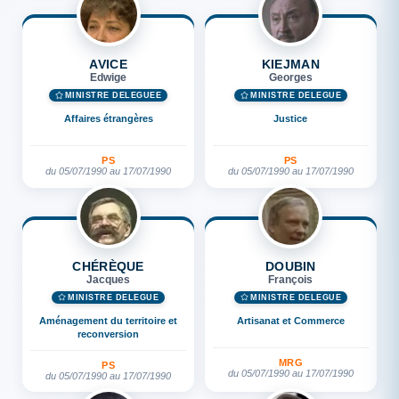
AVICE
KIEJMAN
Edwige
Georges
MINISTRE DÉLÉGUÉE
MINISTRE DÉLÉGUÉ
Affaires étrangères
Justice
PS
PS
du 05/07/1990 au 17/07/1990
du 05/07/1990 au 17/07/1990
CHÉRÈQUE
DOUBIN
Jacques
François
MINISTRE DÉLÉGUÉ
MINISTRE DÉLÉGUÉ
Aménagement du territoire et
Artisanat et Commerce
reconversion
MRG
PS
du 05/07/1990 au 17/07/1990
du 05/07/1990 au 17/07/1990