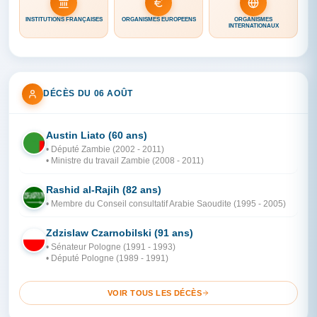
INSTITUTIONS FRANÇAISES
ORGANISMES EUROPÉENS
ORGANISMES
INTERNATIONAUX
DÉCÈS DU 06 AOÛT
Austin Liato (60 ans)
ZA
• Député Zambie (2002 - 2011)
• Ministre du travail Zambie (2008 - 2011)
Rashid al-Rajih (82 ans)
AR
• Membre du Conseil consultatif Arabie Saoudite (1995 - 2005)
Zdzislaw Czarnobilski (91 ans)
PO
• Sénateur Pologne (1991 - 1993)
• Député Pologne (1989 - 1991)
VOIR TOUS LES DÉCÈS