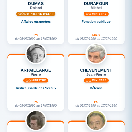
DUMAS
DURAFOUR
Roland
Michel
MINISTRE D'ETAT
MINISTRE
Affaires étrangères
Fonction publique
PS
MRG
du 05/07/1990 au 17/07/1990
du 05/07/1990 au 17/07/1990
ARPAILLANGE
CHEVÈNEMENT
Pierre
Jean-Pierre
MINISTRE
MINISTRE
Justice, Garde des Sceaux
Défense
PS
PS
du 05/07/1990 au 17/07/1990
du 05/07/1990 au 17/07/1990