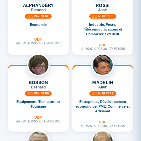
ALPHANDÉRY
ROSSI
Edmond
José
MINISTRE
MINISTRE
Economie
Industrie, Poste,
Télécommunications et
Commerce extérieur
UDF
du 19/01/1995 au 17/05/1995
UDF
du 19/01/1995 au 17/05/1995
BOSSON
MADELIN
Bernard
Alain
MINISTRE
MINISTRE
Equipement, Transports et
Entreprises, Développement
Tourisme
économqiue, PME, Commerce et
Artisanat
UDF
du 19/01/1995 au 17/05/1995
UDF
du 19/01/1995 au 17/05/1995