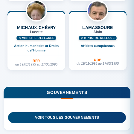
MICHAUX-CHÉVRY
LAMASSOURE
Lucette
Alain
MINISTRE DÉLÉGUÉE
MINISTRE DÉLÉGUÉ
Action humanitaire et Droits
Affaires européennes
del'Homme
UDF
RPR
du 19/01/1995 au 17/05/1995
du 19/01/1995 au 17/05/1995
GOUVERNEMENTS
VOIR TOUS LES GOUVERNEMENTS