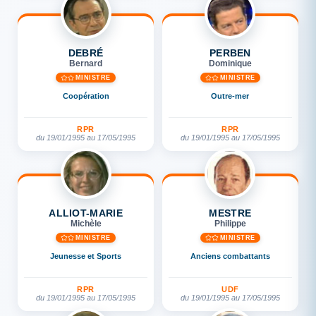
DEBRÉ
PERBEN
Bernard
Dominique
MINISTRE
MINISTRE
Coopération
Outre-mer
RPR
RPR
du 19/01/1995 au 17/05/1995
du 19/01/1995 au 17/05/1995
ALLIOT-MARIE
MESTRE
Michèle
Philippe
MINISTRE
MINISTRE
Jeunesse et Sports
Anciens combattants
RPR
UDF
du 19/01/1995 au 17/05/1995
du 19/01/1995 au 17/05/1995