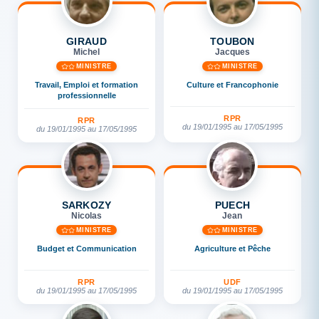
GIRAUD
TOUBON
Michel
Jacques
MINISTRE
MINISTRE
Travail, Emploi et formation
Culture et Francophonie
professionnelle
RPR
RPR
du 19/01/1995 au 17/05/1995
du 19/01/1995 au 17/05/1995
SARKOZY
PUECH
Nicolas
Jean
MINISTRE
MINISTRE
Budget et Communication
Agriculture et Pêche
RPR
UDF
du 19/01/1995 au 17/05/1995
du 19/01/1995 au 17/05/1995