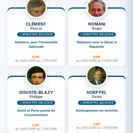
CLÉMENT
ROMANI
Pascal
Roger
MINISTRE DÉLÉGUÉ
MINISTRE DÉLÉGUÉ
Relations avec l'Assemblée
Relations avec le Sénat et
Nationale
Rapatriés
RPR
RPR
du 19/01/1995 au 17/05/1995
du 19/01/1995 au 17/05/1995
DOUSTE-BLAZY
HOEFFEL
Philippe
Denis
MINISTRE DÉLÉGUÉ
MINISTRE DÉLÉGUÉ
Santé et Porte-parole du
Aménagement du territoire
Gouvernement
UDF
UDF
du 19/01/1995 au 17/05/1995
du 19/01/1995 au 17/05/1995