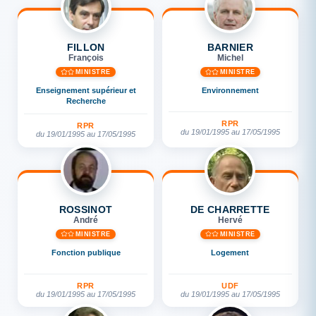
FILLON
BARNIER
François
Michel
MINISTRE
MINISTRE
Enseignement supérieur et
Environnement
Recherche
RPR
RPR
du 19/01/1995 au 17/05/1995
du 19/01/1995 au 17/05/1995
ROSSINOT
DE CHARRETTE
André
Hervé
MINISTRE
MINISTRE
Fonction publique
Logement
RPR
UDF
du 19/01/1995 au 17/05/1995
du 19/01/1995 au 17/05/1995