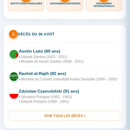
INSTITUTIONS FRANÇAISES
ORGANISMES EUROPÉENS
ORGANISMES
INTERNATIONAUX
DÉCÈS DU 06 AOÛT
Austin Liato (60 ans)
ZA
• Député Zambie (2002 - 2011)
• Ministre du travail Zambie (2008 - 2011)
Rashid al-Rajih (82 ans)
AR
• Membre du Conseil consultatif Arabie Saoudite (1995 - 2005)
Zdzislaw Czarnobilski (91 ans)
PO
• Sénateur Pologne (1991 - 1993)
• Député Pologne (1989 - 1991)
VOIR TOUS LES DÉCÈS