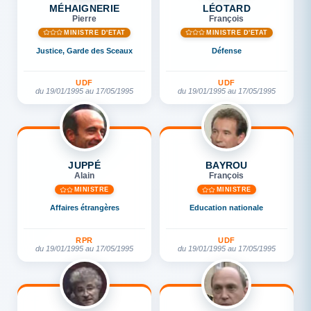
MÉHAIGNERIE
LÉOTARD
Pierre
François
MINISTRE D'ETAT
MINISTRE D'ETAT
Justice, Garde des Sceaux
Défense
UDF
UDF
du 19/01/1995 au 17/05/1995
du 19/01/1995 au 17/05/1995
JUPPÉ
BAYROU
Alain
François
MINISTRE
MINISTRE
Affaires étrangères
Education nationale
RPR
UDF
du 19/01/1995 au 17/05/1995
du 19/01/1995 au 17/05/1995