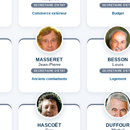
SECRÉTAIRE D'ETAT
SECRÉTAIRE D'ET
Commerce extérieur
Budget
MASSERET
BESSON
Jean-Pierre
Louis
SECRÉTAIRE D'ETAT
SECRÉTAIRE D'ET
Anciens combattants
Logement
HASCOËT
DUFFOUR