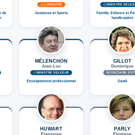
MINISTRE
MINISTRE DÉLÉ
e de
Jeunesse et Sports
Famille, Enfance et P
n
handicapées
MÉLENCHON
GILLOT
Jean-Luc
Dominique
MINISTRE DÉLÉGUÉ
SECRÉTAIRE D'ET
Enseignement professionnel
Santé
HUWART
PARLY
Françoisa
Florence