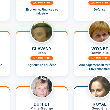
MINISTRE
MINISTRE
Economie, Finances et
Défense
Industrie
GLAVANY
VOYNET
Jean
Dominique
MINISTRE
MINISTRE
on
Agriculture et Pêche
Aménagement du territ
Environnemen
BUFFET
ROYAL
Marie-George
Ségolène