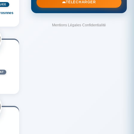
TÉLÉCHARGER
GUÉE
erosnnes
Mentions Légales
·
Confidentialité
AT