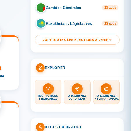
Zambie : Générales
ZA
13 août
Kazakhstan : Législatives
KA
23 août
VOIR TOUTES LES ÉLECTIONS À VENIR
EXPLORER
ale
INSTITUTIONS
ORGANISMES
ORGANISMES
FRANÇAISES
EUROPÉENS
INTERNATIONAUX
DÉCÈS DU 06 AOÛT