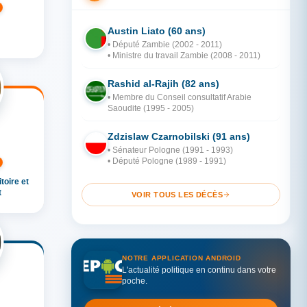
Austin Liato (60 ans)
ZA
• Député Zambie (2002 - 2011)
• Ministre du travail Zambie (2008 - 2011)
Rashid al-Rajih (82 ans)
AR
• Membre du Conseil consultatif Arabie
Saoudite (1995 - 2005)
Zdzislaw Czarnobilski (91 ans)
PO
• Sénateur Pologne (1991 - 1993)
• Député Pologne (1989 - 1991)
oire et
t
VOIR TOUS LES DÉCÈS
NOTRE APPLICATION ANDROID
L'actualité politique en continu dans votre
poche.