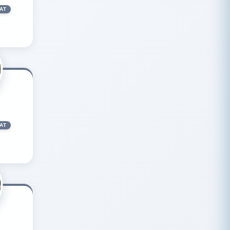
AT
AT