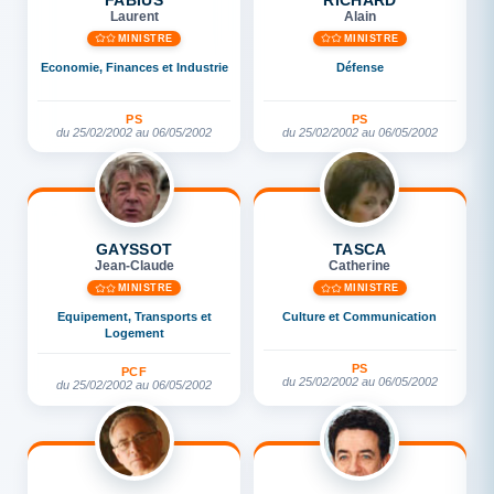
Laurent
Alain
MINISTRE
MINISTRE
Economie, Finances et Industrie
Défense
PS
PS
du 25/02/2002 au 06/05/2002
du 25/02/2002 au 06/05/2002
GAYSSOT
TASCA
Jean-Claude
Catherine
MINISTRE
MINISTRE
Equipement, Transports et
Culture et Communication
Logement
PS
PCF
du 25/02/2002 au 06/05/2002
du 25/02/2002 au 06/05/2002