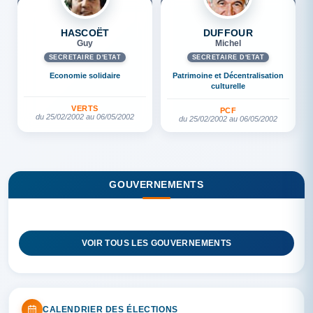
HASCOËT
DUFFOUR
Guy
Michel
SECRÉTAIRE D'ETAT
SECRÉTAIRE D'ETAT
Economie solidaire
Patrimoine et Décentralisation
culturelle
VERTS
PCF
du 25/02/2002 au 06/05/2002
du 25/02/2002 au 06/05/2002
GOUVERNEMENTS
VOIR TOUS LES GOUVERNEMENTS
CALENDRIER DES ÉLECTIONS