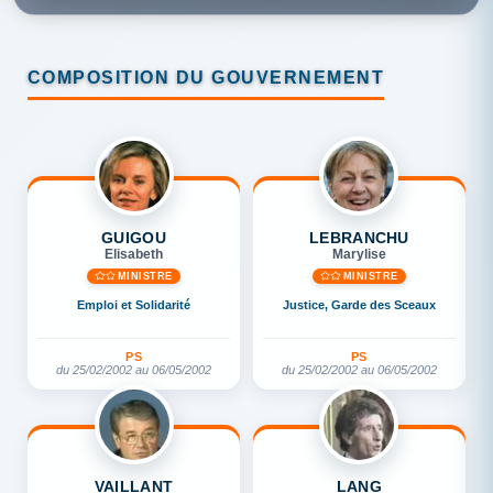
COMPOSITION DU GOUVERNEMENT
GUIGOU
LEBRANCHU
Elisabeth
Marylise
MINISTRE
MINISTRE
Emploi et Solidarité
Justice, Garde des Sceaux
PS
PS
du 25/02/2002 au 06/05/2002
du 25/02/2002 au 06/05/2002
VAILLANT
LANG