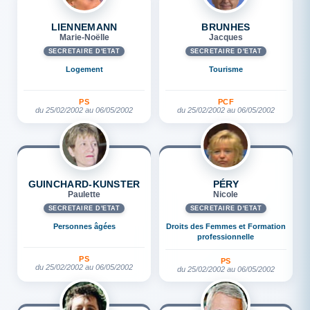
LIENNEMANN
BRUNHES
Marie-Noëlle
Jacques
SECRÉTAIRE D'ETAT
SECRÉTAIRE D'ETAT
Logement
Tourisme
PS
PCF
du 25/02/2002 au 06/05/2002
du 25/02/2002 au 06/05/2002
GUINCHARD-KUNSTER
PÉRY
Paulette
Nicole
SECRÉTAIRE D'ETAT
SECRÉTAIRE D'ETAT
Personnes âgées
Droits des Femmes et Formation
professionnelle
PS
PS
du 25/02/2002 au 06/05/2002
du 25/02/2002 au 06/05/2002