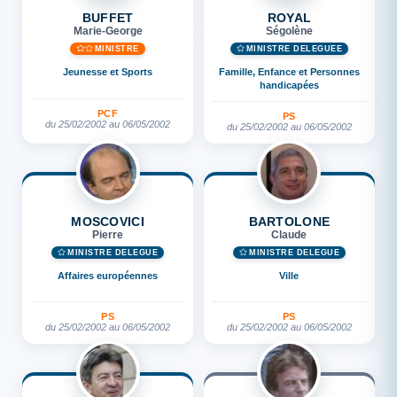
BUFFET
ROYAL
Marie-George
Ségolène
MINISTRE
MINISTRE DÉLÉGUÉE
Jeunesse et Sports
Famille, Enfance et Personnes
handicapées
PCF
PS
du 25/02/2002 au 06/05/2002
du 25/02/2002 au 06/05/2002
MOSCOVICI
BARTOLONE
Pierre
Claude
MINISTRE DÉLÉGUÉ
MINISTRE DÉLÉGUÉ
Affaires européennes
Ville
PS
PS
du 25/02/2002 au 06/05/2002
du 25/02/2002 au 06/05/2002