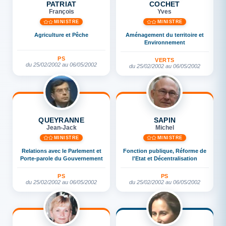
PATRIAT
COCHET
François
Yves
MINISTRE
MINISTRE
Agriculture et Pêche
Aménagement du territoire et
Environnement
PS
VERTS
du 25/02/2002 au 06/05/2002
du 25/02/2002 au 06/05/2002
QUEYRANNE
SAPIN
Jean-Jack
Michel
MINISTRE
MINISTRE
Relations avec le Parlement et
Fonction publique, Réforme de
Porte-parole du Gouvernement
l'Etat et Décentralisation
PS
PS
du 25/02/2002 au 06/05/2002
du 25/02/2002 au 06/05/2002