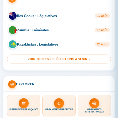
Iles Cooks : Législatives
IL
12 août
Zambie : Générales
ZA
13 août
Kazakhstan : Législatives
KA
23 août
VOIR TOUTES LES ÉLECTIONS À VENIR
EXPLORER
INSTITUTIONS FRANÇAISES
ORGANISMES EUROPÉENS
ORGANISMES
INTERNATIONAUX