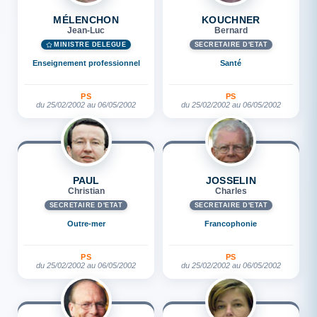
MÉLENCHON
KOUCHNER
Jean-Luc
Bernard
MINISTRE DÉLÉGUÉ
SECRÉTAIRE D'ETAT
Enseignement professionnel
Santé
PS
PS
du 25/02/2002 au 06/05/2002
du 25/02/2002 au 06/05/2002
PAUL
JOSSELIN
Christian
Charles
SECRÉTAIRE D'ETAT
SECRÉTAIRE D'ETAT
Outre-mer
Francophonie
PS
PS
du 25/02/2002 au 06/05/2002
du 25/02/2002 au 06/05/2002