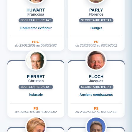
HUWART
PARLY
Françoisa
Florence
SECRÉTAIRE D'ETAT
SECRÉTAIRE D'ETAT
Commerce extérieur
Budget
PRG
PS
du 25/02/2002 au 06/05/2002
du 25/02/2002 au 06/05/2002
PIERRET
FLOCH
Christian
Jacques
SECRÉTAIRE D'ETAT
SECRÉTAIRE D'ETAT
Industrie
Anciens combattants
PS
PS
du 25/02/2002 au 06/05/2002
du 25/02/2002 au 06/05/2002