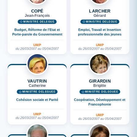
COPÉ
LARCHER
Jean-François
Gérard
MINISTRE DÉLÉGUÉ
MINISTRE DÉLÉGUÉ
Budget, Réforme de l'Etat et
Emploi, Travail et Insertion
Porte-parole du Gouvernement
professionnelle des jeunes
UMP
UMP
du 26/03/2007 au 05/04/2007
du 26/03/2007 au 05/04/2007
VAUTRIN
GIRARDIN
Catherine
Brigitte
MINISTRE DÉLÉGUÉE
MINISTRE DÉLÉGUÉE
Cohésion sociale et Parité
Coopération, Développement et
Francophonie
UMP
UMP
du 26/03/2007 au 05/04/2007
du 26/03/2007 au 05/04/2007