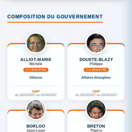
COMPOSITION DU GOUVERNEMENT
ALLIOT-MARIE
DOUSTE-BLAZY
Michèle
Philippe
MINISTRE
MINISTRE
Défense
Affaires étrangères
UMP
UMP
du 26/03/2007 au 05/04/2007
du 26/03/2007 au 05/04/2007
BORLOO
BRETON
Jean-Louis
Thierry