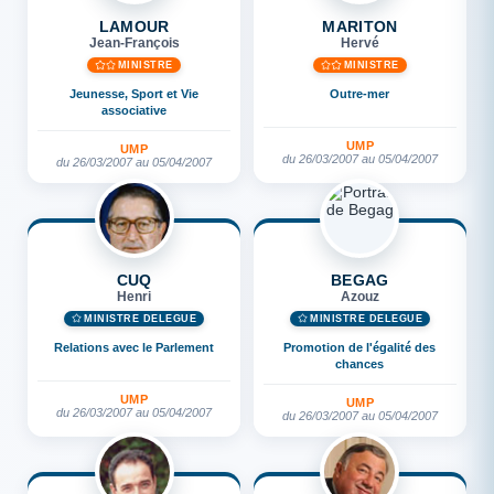
LAMOUR
MARITON
Jean-François
Hervé
MINISTRE
MINISTRE
Jeunesse, Sport et Vie
Outre-mer
associative
UMP
UMP
du 26/03/2007 au 05/04/2007
du 26/03/2007 au 05/04/2007
CUQ
BEGAG
Henri
Azouz
MINISTRE DÉLÉGUÉ
MINISTRE DÉLÉGUÉ
Relations avec le Parlement
Promotion de l'égalité des
chances
UMP
UMP
du 26/03/2007 au 05/04/2007
du 26/03/2007 au 05/04/2007