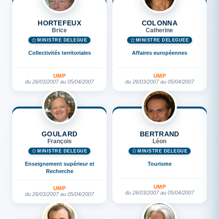
HORTEFEUX
COLONNA
Brice
Catherine
MINISTRE DÉLÉGUÉ
MINISTRE DÉLÉGUÉE
Collectivités territoriales
Affaires européennes
UMP
UMP
du 26/03/2007 au 05/04/2007
du 26/03/2007 au 05/04/2007
GOULARD
BERTRAND
François
Léon
MINISTRE DÉLÉGUÉ
MINISTRE DÉLÉGUÉ
Enseignement supérieur et
Tourisme
Recherche
UMP
UMP
du 26/03/2007 au 05/04/2007
du 26/03/2007 au 05/04/2007