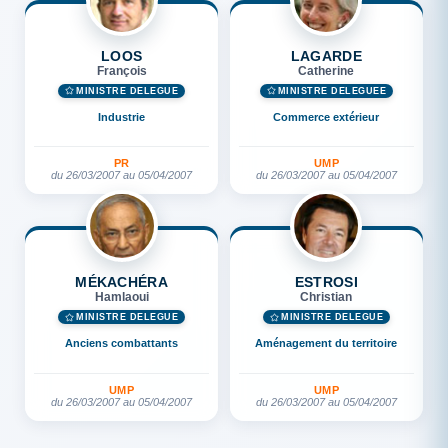
LOOS
LAGARDE
François
Catherine
MINISTRE DÉLÉGUÉ
MINISTRE DÉLÉGUÉE
Industrie
Commerce extérieur
PR
UMP
du 26/03/2007 au 05/04/2007
du 26/03/2007 au 05/04/2007
MÉKACHÉRA
ESTROSI
Hamlaoui
Christian
MINISTRE DÉLÉGUÉ
MINISTRE DÉLÉGUÉ
Anciens combattants
Aménagement du territoire
UMP
UMP
du 26/03/2007 au 05/04/2007
du 26/03/2007 au 05/04/2007