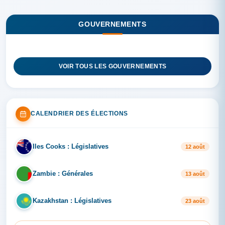
GOUVERNEMENTS
VOIR TOUS LES GOUVERNEMENTS
CALENDRIER DES ÉLECTIONS
Iles Cooks : Législatives
IL
12 août
Zambie : Générales
ZA
13 août
Kazakhstan : Législatives
KA
23 août