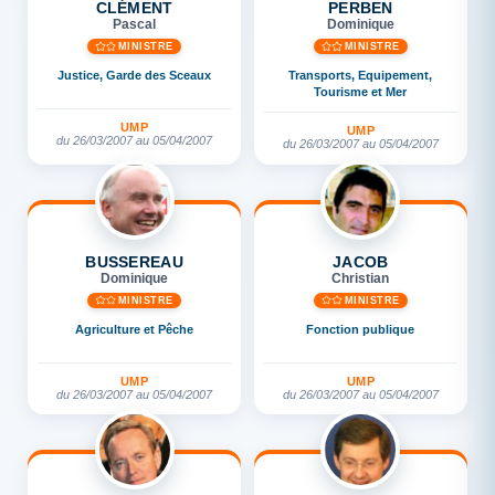
CLÉMENT
PERBEN
Pascal
Dominique
MINISTRE
MINISTRE
Justice, Garde des Sceaux
Transports, Equipement,
Tourisme et Mer
UMP
UMP
du 26/03/2007 au 05/04/2007
du 26/03/2007 au 05/04/2007
BUSSEREAU
JACOB
Dominique
Christian
MINISTRE
MINISTRE
Agriculture et Pêche
Fonction publique
UMP
UMP
du 26/03/2007 au 05/04/2007
du 26/03/2007 au 05/04/2007