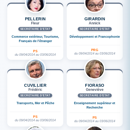
PELLERIN
GIRARDIN
Fleur
Annick
SECRÉTAIRE D'ETAT
SECRÉTAIRE D'ETAT
Commerce extérieur, Tourisme,
Développement et Francophonie
Français de l'étranger
PRG
PS
du 09/04/2014 au 03/06/2014
du 09/04/2014 au 03/06/2014
CUVILLIER
FIORASO
Frédéric
Geneviève
SECRÉTAIRE D'ETAT
SECRÉTAIRE D'ETAT
Transports, Mer et Pêche
Enseignement supérieur et
Recherche
PS
PS
du 09/04/2014 au 03/06/2014
du 09/04/2014 au 03/06/2014