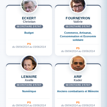
ECKERT
FOURNEYRON
Christian
Valérie
SECRÉTAIRE D'ETAT
SECRÉTAIRE D'ETAT
Budget
Commerce, Artisanat,
Consommation et Economie
solidaire
PS
du 09/04/2014 au 03/06/2014
PS
du 09/04/2014 au 03/06/2014
LEMAIRE
ARIF
Axelle
Kader
SECRÉTAIRE D'ETAT
SECRÉTAIRE D'ETAT
Numérique
Anciens combattants et Mémoire
PS
PS
du 09/04/2014 au 03/06/2014
du 09/04/2014 au 03/06/2014