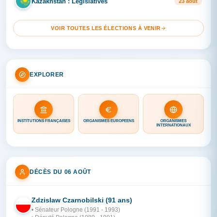
Kazakhstan : Législatives
KA
23 août
VOIR TOUTES LES ÉLECTIONS À VENIR
EXPLORER
INSTITUTIONS FRANÇAISES
ORGANISMES EUROPÉENS
ORGANISMES
INTERNATIONAUX
DÉCÈS DU 06 AOÛT
Zdzislaw Czarnobilski (91 ans)
PO
• Sénateur Pologne (1991 - 1993)