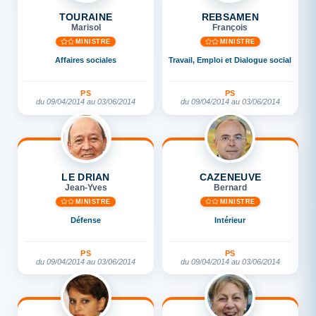
TOURAINE
REBSAMEN
Marisol
François
MINISTRE
MINISTRE
Affaires sociales
Travail, Emploi et Dialogue social
PS
PS
du 09/04/2014 au 03/06/2014
du 09/04/2014 au 03/06/2014
LE DRIAN
CAZENEUVE
Jean-Yves
Bernard
MINISTRE
MINISTRE
Défense
Intérieur
PS
PS
du 09/04/2014 au 03/06/2014
du 09/04/2014 au 03/06/2014