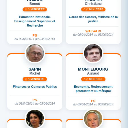
Benoît
Christiane
MINISTRE
MINISTRE
Education Nationale,
Garde des Sceaux, Ministre de la
Enseignement Supérieur et
justice
Recherche
WALWARI
du 09/04/2014 au 03/06/2014
PS
du 09/04/2014 au 03/06/2014
SAPIN
MONTEBOURG
Michel
Arnaud
MINISTRE
MINISTRE
Finances et Comptes Publics
Economie, Redressement
productif et Numérique
PS
PS
du 09/04/2014 au 03/06/2014
du 09/04/2014 au 03/06/2014