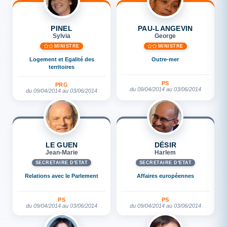
PINEL
PAU-LANGEVIN
Sylvia
George
MINISTRE
MINISTRE
Logement et Egalité des
Outre-mer
territoires
PS
PRG
du 09/04/2014 au 03/06/2014
du 09/04/2014 au 03/06/2014
LE GUEN
DÉSIR
Jean-Marie
Harlem
SECRÉTAIRE D'ETAT
SECRÉTAIRE D'ETAT
Relations avec le Parlement
Affaires européennes
PS
PS
du 09/04/2014 au 03/06/2014
du 09/04/2014 au 03/06/2014