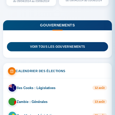
du 09/04/2014 au 03/06/2014
du 09/04/2014 au 03/06/2014
GOUVERNEMENTS
VOIR TOUS LES GOUVERNEMENTS
CALENDRIER DES ÉLECTIONS
Iles Cooks : Législatives
IL
12 août
Zambie : Générales
ZA
13 août