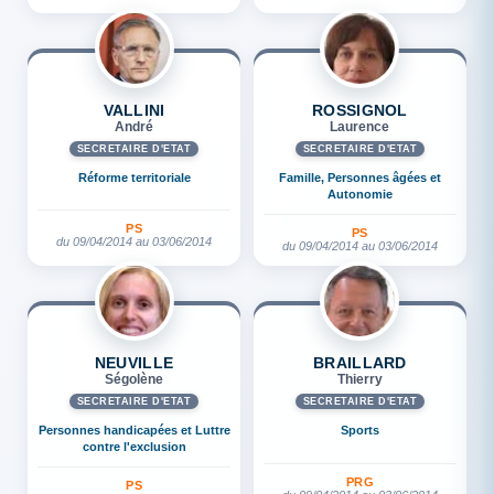
VALLINI
ROSSIGNOL
André
Laurence
SECRÉTAIRE D'ETAT
SECRÉTAIRE D'ETAT
Réforme territoriale
Famille, Personnes âgées et
Autonomie
PS
PS
du 09/04/2014 au 03/06/2014
du 09/04/2014 au 03/06/2014
NEUVILLE
BRAILLARD
Ségolène
Thierry
SECRÉTAIRE D'ETAT
SECRÉTAIRE D'ETAT
Personnes handicapées et Luttre
Sports
contre l'exclusion
PRG
PS