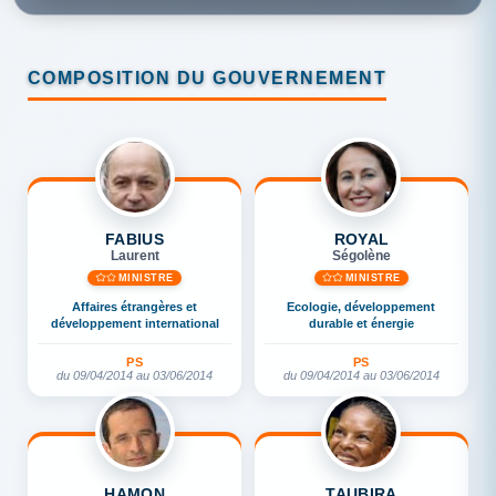
COMPOSITION DU GOUVERNEMENT
FABIUS
ROYAL
Laurent
Ségolène
MINISTRE
MINISTRE
Affaires étrangères et
Ecologie, développement
développement international
durable et énergie
PS
PS
du 09/04/2014 au 03/06/2014
du 09/04/2014 au 03/06/2014
HAMON
TAUBIRA