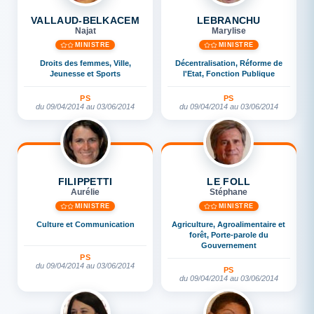
VALLAUD-BELKACEM
LEBRANCHU
Najat
Marylise
MINISTRE
MINISTRE
Droits des femmes, Ville,
Décentralisation, Réforme de
Jeunesse et Sports
l'Etat, Fonction Publique
PS
PS
du 09/04/2014 au 03/06/2014
du 09/04/2014 au 03/06/2014
FILIPPETTI
LE FOLL
Aurélie
Stéphane
MINISTRE
MINISTRE
Culture et Communication
Agriculture, Agroalimentaire et
forêt, Porte-parole du
Gouvernement
PS
du 09/04/2014 au 03/06/2014
PS
du 09/04/2014 au 03/06/2014