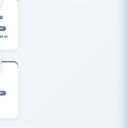
I
AT
ts et
AT