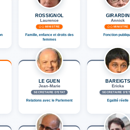
ROSSIGNOL
GIRARDIN
Laurence
Annick
MINISTRE
MINISTRE
on
Famille, enfance et droits des
Fonction publiq
femmes
LE GUEN
BAREIGT
Jean-Marie
Ericka
SECRÉTAIRE D'ETAT
SECRÉTAIRE D'ET
Relations avec le Parlement
Egalité réelle