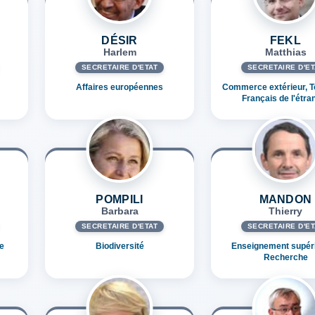
DÉSIR
FEKL
Harlem
Matthias
SECRÉTAIRE D'ETAT
SECRÉTAIRE D'ET
Affaires européennes
Commerce extérieur, T
Français de l'étra
POMPILI
MANDON
Barbara
Thierry
SECRÉTAIRE D'ETAT
SECRÉTAIRE D'ET
e
Biodiversité
Enseignement supéri
Recherche