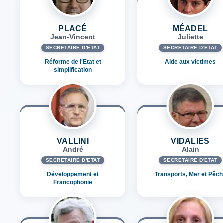
PLACÉ
MÉADEL
Jean-Vincent
Juliette
SECRÉTAIRE D'ETAT
SECRÉTAIRE D'ETAT
Réforme de l'Etat et
Aide aux victimes
simplification
VALLINI
VIDALIES
André
Alain
SECRÉTAIRE D'ETAT
SECRÉTAIRE D'ETAT
Développement et
Transports, Mer et Pêch
Francophonie