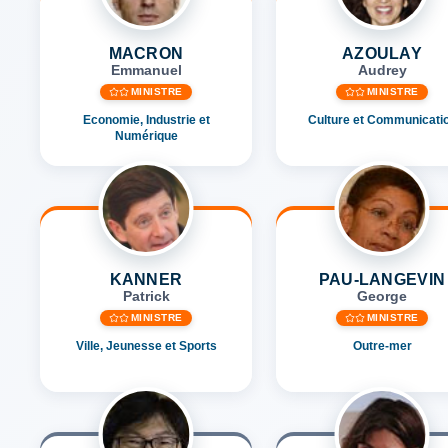
MACRON
AZOULAY
Emmanuel
Audrey
MINISTRE
MINISTRE
Economie, Industrie et
Culture et Communicati
Numérique
KANNER
PAU-LANGEVIN
Patrick
George
MINISTRE
MINISTRE
Ville, Jeunesse et Sports
Outre-mer