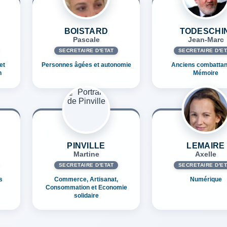
BOISTARD
TODESCHIN
Pascale
Jean-Marc
SECRÉTAIRE D'ETAT
SECRÉTAIRE D'ET
et
Personnes âgées et autonomie
Anciens combattan
n
Mémoire
PINVILLE
LEMAIRE
Martine
Axelle
SECRÉTAIRE D'ETAT
SECRÉTAIRE D'ET
s
Commerce, Artisanat,
Numérique
Consommation et Economie
solidaire