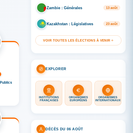
Zambie : Générales
ZA
13 août
Kazakhstan : Législatives
KA
23 août
VOIR TOUTES LES ÉLECTIONS À VENIR
EXPLORER
Publics
INSTITUTIONS
ORGANISMES
ORGANISMES
FRANÇAISES
EUROPÉENS
INTERNATIONAUX
DÉCÈS DU 06 AOÛT