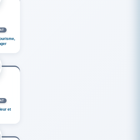
AT
ourisme,
nger
AT
eur et