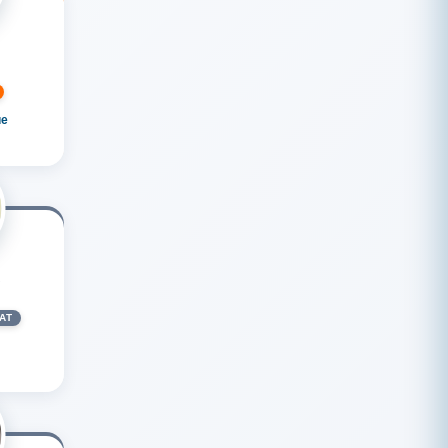
ue
S
AT