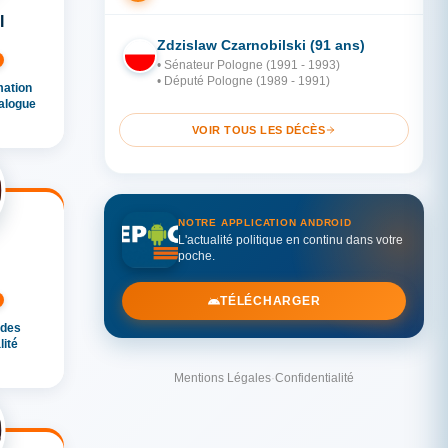
I
Zdzislaw Czarnobilski (91 ans)
PO
• Sénateur Pologne (1991 - 1993)
• Député Pologne (1989 - 1991)
mation
ialogue
VOIR TOUS LES DÉCÈS
NOTRE APPLICATION ANDROID
L'actualité politique en continu dans votre
poche.
TÉLÉCHARGER
 des
lité
Mentions Légales
·
Confidentialité