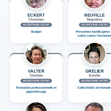
ECKERT
NEUVILLE
Christian
Ségolène
SECRÉTAIRE D'ETAT
SECRÉTAIRE D'ETAT
Budget
Personnes handicapées 
Luttre contre l'exclusio
VALTER
GRELIER
Clotilde
Estelle
SECRÉTAIRE D'ETAT
SECRÉTAIRE D'ETAT
Formation professionnelle et
Collectivités territoriale
apprentissage