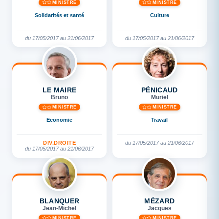
MINISTRE
MINISTRE
Solidarités et santé
Culture
du 17/05/2017 au 21/06/2017
du 17/05/2017 au 21/06/2017
LE MAIRE
PÉNICAUD
Bruno
Muriel
MINISTRE
MINISTRE
Economie
Travail
DIV.DROITE
du 17/05/2017 au 21/06/2017
du 17/05/2017 au 21/06/2017
BLANQUER
MÉZARD
Jean-Michel
Jacques
MINISTRE
MINISTRE