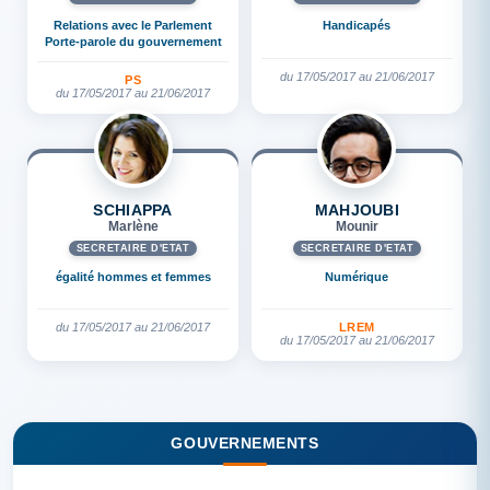
Relations avec le Parlement
Handicapés
Porte-parole du gouvernement
du 17/05/2017 au 21/06/2017
PS
du 17/05/2017 au 21/06/2017
SCHIAPPA
MAHJOUBI
Marlène
Mounir
SECRÉTAIRE D'ETAT
SECRÉTAIRE D'ETAT
égalité hommes et femmes
Numérique
du 17/05/2017 au 21/06/2017
LREM
du 17/05/2017 au 21/06/2017
GOUVERNEMENTS