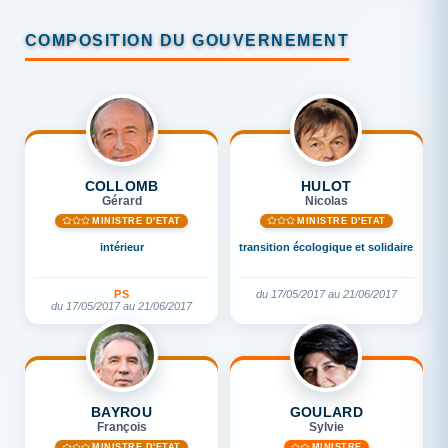
COMPOSITION DU GOUVERNEMENT
COLLOMB
HULOT
Gérard
Nicolas
MINISTRE D'ETAT
MINISTRE D'ETAT
intérieur
transition écologique et solidaire
PS
du 17/05/2017 au 21/06/2017
du 17/05/2017 au 21/06/2017
BAYROU
GOULARD
François
Sylvie
MINISTRE D'ETAT
MINISTRE