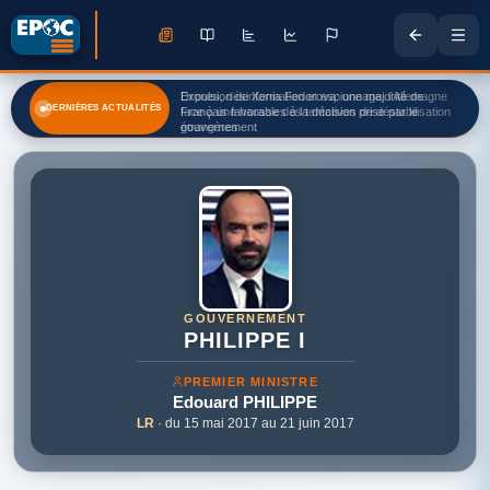
Expulsion de Xenia Fedorova: une majorité de
Français favorables à la décision prise par le
DERNIÈRES ACTUALITÉS
gouvernement
GOUVERNEMENT
PHILIPPE I
PREMIER MINISTRE
Edouard
PHILIPPE
LR
· du 15 mai 2017 au 21 juin 2017