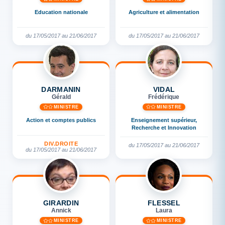
Education nationale
Agriculture et alimentation
du 17/05/2017 au 21/06/2017
du 17/05/2017 au 21/06/2017
DARMANIN
VIDAL
Gérald
Frédérique
MINISTRE
MINISTRE
Action et comptes publics
Enseignement supérieur,
Recherche et Innovation
DIV.DROITE
du 17/05/2017 au 21/06/2017
du 17/05/2017 au 21/06/2017
GIRARDIN
FLESSEL
Annick
Laura
MINISTRE
MINISTRE