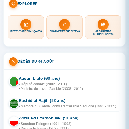
EXPLORER
INSTITUTIONS FRANÇAISES
ORGANISMES EUROPÉENS
ORGANISMES
INTERNATIONAUX
DÉCÈS DU 06 AOÛT
Austin Liato (60 ans)
ZA
• Député Zambie (2002 - 2011)
• Ministre du travail Zambie (2008 - 2011)
Rashid al-Rajih (82 ans)
AR
• Membre du Conseil consultatif Arabie Saoudite (1995 - 2005)
Zdzislaw Czarnobilski (91 ans)
PO
• Sénateur Pologne (1991 - 1993)
• Député Pologne (1989 - 1991)