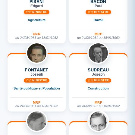
PISANI
BACON
Edgard
Paul
MINISTRE
MINISTRE
Agriculture
Travail
UNR
MRP
du 24/08/1961 au 18/01/1962
du 24/08/1961 au 18/01/1962
FONTANET
SUDREAU
Joseph
Joseph
MINISTRE
MINISTRE
Santé publique et Population
Construction
MRP
MRP
du 24/08/1961 au 18/01/1962
du 24/08/1961 au 18/01/1962