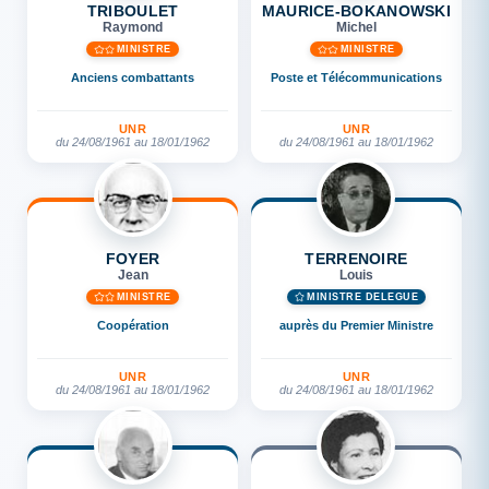
TRIBOULET
MAURICE-BOKANOWSKI
Raymond
Michel
MINISTRE
MINISTRE
Anciens combattants
Poste et Télécommunications
UNR
UNR
du 24/08/1961 au 18/01/1962
du 24/08/1961 au 18/01/1962
FOYER
TERRENOIRE
Jean
Louis
MINISTRE
MINISTRE DÉLÉGUÉ
Coopération
auprès du Premier Ministre
UNR
UNR
du 24/08/1961 au 18/01/1962
du 24/08/1961 au 18/01/1962