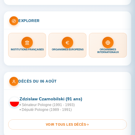
EXPLORER
INSTITUTIONS FRANÇAISES
ORGANISMES EUROPÉENS
ORGANISMES
INTERNATIONAUX
DÉCÈS DU 06 AOÛT
Zdzislaw Czarnobilski (91 ans)
PO
• Sénateur Pologne (1991 - 1993)
• Député Pologne (1989 - 1991)
VOIR TOUS LES DÉCÈS