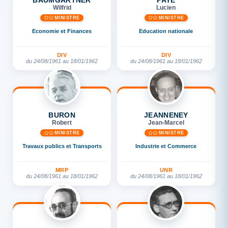
Wilfrid
Lucien
MINISTRE
MINISTRE
Economie et Finances
Education nationale
DIV
DIV
du 24/08/1961 au 18/01/1962
du 24/08/1961 au 18/01/1962
BURON
JEANNENEY
Robert
Jean-Marcel
MINISTRE
MINISTRE
Travaux publics et Transports
Industrie et Commerce
MRP
UNR
du 24/08/1961 au 18/01/1962
du 24/08/1961 au 18/01/1962