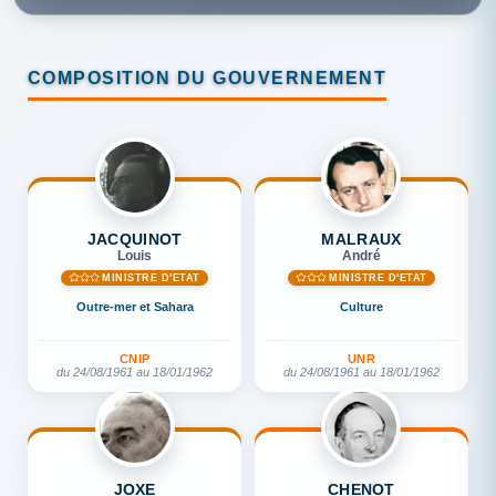
COMPOSITION DU GOUVERNEMENT
JACQUINOT
MALRAUX
Louis
André
MINISTRE D'ETAT
MINISTRE D'ETAT
Outre-mer et Sahara
Culture
CNIP
UNR
du 24/08/1961 au 18/01/1962
du 24/08/1961 au 18/01/1962
JOXE
CHENOT