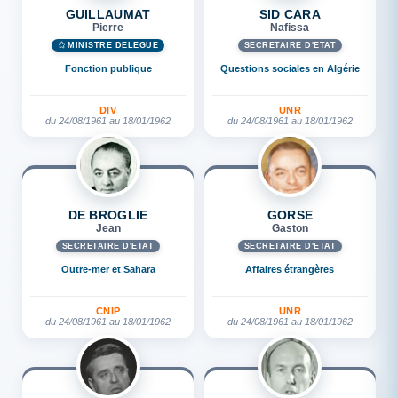
GUILLAUMAT
SID CARA
Pierre
Nafissa
MINISTRE DÉLÉGUÉ
SECRÉTAIRE D'ETAT
Fonction publique
Questions sociales en Algérie
DIV
UNR
du 24/08/1961 au 18/01/1962
du 24/08/1961 au 18/01/1962
DE BROGLIE
GORSE
Jean
Gaston
SECRÉTAIRE D'ETAT
SECRÉTAIRE D'ETAT
Outre-mer et Sahara
Affaires étrangères
CNIP
UNR
du 24/08/1961 au 18/01/1962
du 24/08/1961 au 18/01/1962