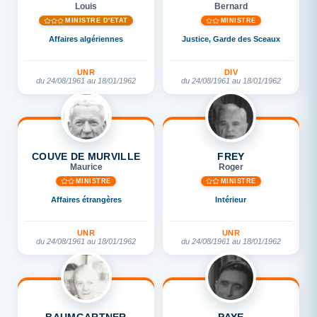
Louis
Bernard
MINISTRE D'ETAT
MINISTRE
Affaires algériennes
Justice, Garde des Sceaux
UNR
DIV
du 24/08/1961 au 18/01/1962
du 24/08/1961 au 18/01/1962
COUVE DE MURVILLE
FREY
Maurice
Roger
MINISTRE
MINISTRE
Affaires étrangères
Intérieur
UNR
UNR
du 24/08/1961 au 18/01/1962
du 24/08/1961 au 18/01/1962
BAUMGARTNER
PAYE