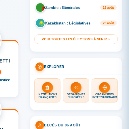
Zambie : Générales
ZA
13 août
Kazakhstan : Législatives
KA
23 août
VOIR TOUTES LES ÉLECTIONS À VENIR
ETTI
EXPLORER
ustice
INSTITUTIONS
ORGANISMES
ORGANISMES
FRANÇAISES
EUROPÉENS
INTERNATIONAUX
DÉCÈS DU 06 AOÛT