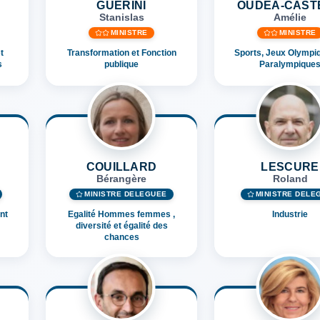
GUÉRINI
OUDÉA-CAST
Stanislas
Amélie
MINISTRE
MINISTRE
t
Transformation et Fonction
Sports, Jeux Olympi
s
publique
Paralympique
COUILLARD
LESCURE
Bérangère
Roland
MINISTRE DÉLÉGUÉE
MINISTRE DÉLÉ
nt
Egalité Hommes femmes ,
Industrie
diversité et égalité des
chances