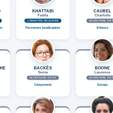
O
KHATTABI
CAUBEL
Fadila
Charlotte
MINISTRE DÉLÉGUÉE
SECRÉTAIRE D'ET
et
Personnes handicapées
Enfance
CHE
BACKÈS
BOONE
Sonia
Laurence
SECRÉTAIRE D'ETAT
SECRÉTAIRE D'ET
Citoyenneté
Europe