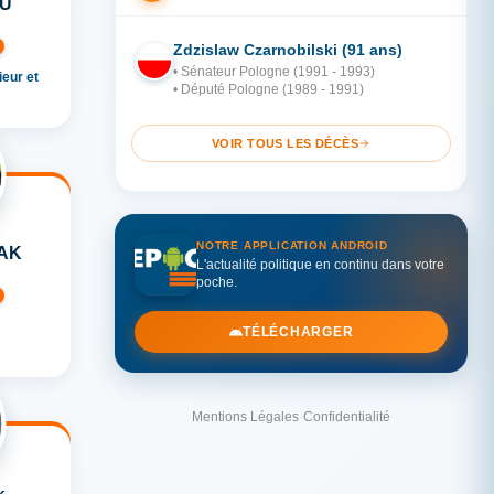
AU
Zdzislaw Czarnobilski (91 ans)
PO
• Sénateur Pologne (1991 - 1993)
eur et
• Député Pologne (1989 - 1991)
VOIR TOUS LES DÉCÈS
NOTRE APPLICATION ANDROID
AK
L'actualité politique en continu dans votre
poche.
TÉLÉCHARGER
Mentions Légales
·
Confidentialité