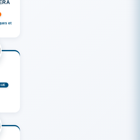
ÉRA
ques et
s
GUÉ