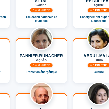
ATTAL
RETAILLE
Gabriel
Sylvie
MINISTRE
MINISTRE
rtion
Education nationale et
Enseignement supéri
jeunesse
Recherche
PANNIER-RUNACHER
ABDUL-MAL
Agnès
Rima
MINISTRE
MINISTRE
t
Transition énergétique
Culture
s