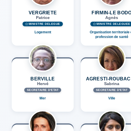
VERGRIETE
FIRMIN-LE BOD
Patrice
Agnès
MINISTRE DÉLÉGUÉ
MINISTRE DÉLÉGUÉE
Logement
Organisation territoriale 
profession de santé
BERVILLE
AGRESTI-ROUBA
Hervé
Sabrina
SECRÉTAIRE D'ETAT
SECRÉTAIRE D'ETAT
Mer
Ville