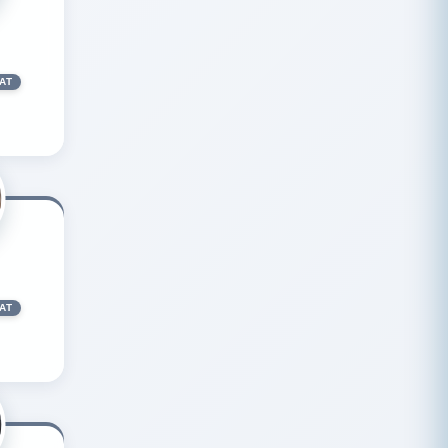
AT
AT