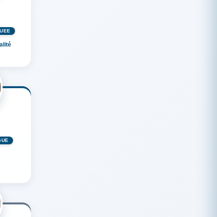
GUÉE
alité
GUÉ